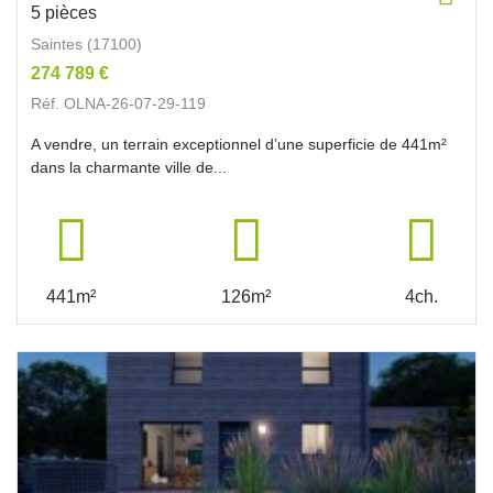
5 pièces
Saintes (17100)
274 789 €
Réf. OLNA-26-07-29-119
A vendre, un terrain exceptionnel d’une superficie de 441m²
dans la charmante ville de...
441m²
126m²
4ch.