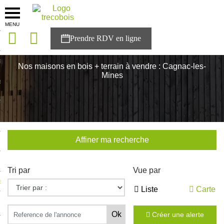
MENU
onces
Accueil
>
Nos maisons
>
Occitanie
>
Tarn
>
Cagnac-les-Mines
sons
Nos maisons en bois + terrain à vendre : Cagnac-les-
Mines
es solutions
nces
r Trecobois
Affiner ma recherche
nstruction
Tri par
Vue par
ecter à NESTOR
Liste
Carte
ompte
Créer une alerte