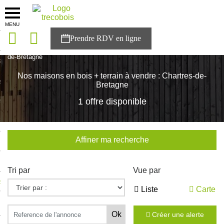
MENU
onces
Accueil
>
Nos maisons
>
Bretagne
>
Ille-et-Vilaine
>
Chartres-
de-Bretagne
sons
Nos maisons en bois + terrain à vendre : Chartres-de-
es solutions
Bretagne
1 offre disponible
nces
r Trecobois
Affiner ma recherche
nstruction
Tri par
Vue par
ecter à NESTOR
Liste
Carte
ompte
Créer une alerte