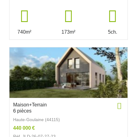
740m²
173m²
5ch.
Maison+Terrain
6 pièces
Haute-Goulaine (44115)
440 000 €
Réf. JLD-26-07-27-23