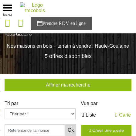
MENU
onces
Accueil
>
Nos maisons
>
Pays de la Loire
>
Loire-Atlantique
>
Haute-Goulaine
sons
Nos maisons en bois + terrain à vendre : Haute-Goulaine
es solutions
5 offres disponibles
nces
r Trecobois
Affiner ma recherche
nstruction
Tri par
Vue par
ecter à NESTOR
Liste
Carte
ompte
Créer une alerte