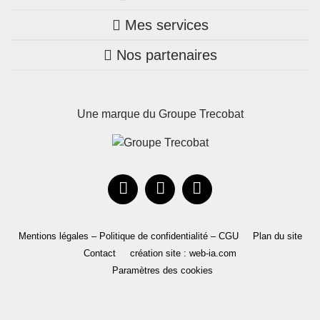
Mes services
Nos annonces
Bretagne
Nos partenaires
Mon compte Trecobois
Maison + terrain
Pays de la Loire
Nos réalisations
Mon compte Nestor
Terrains constructibles
Nouvelle-Aquitaine
Une marque du Groupe Trecobat
Parrainez un proche!
Occitanie
Actualités
Recrutement
Le Groupe
Mentions légales – Politique de confidentialité – CGU
Plan du site
Contact
création site : web-ia.com
Paramètres des cookies