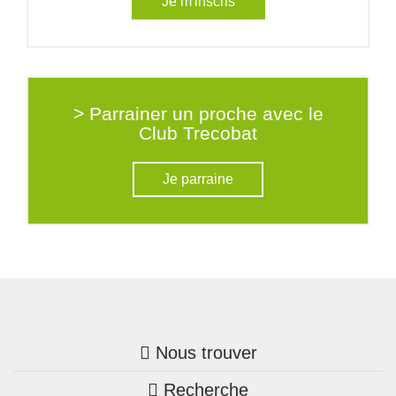
Je m'inscris
> Parrainer un proche avec le
Club Trecobat
Je parraine
Nous trouver
Recherche
Trouver une agence