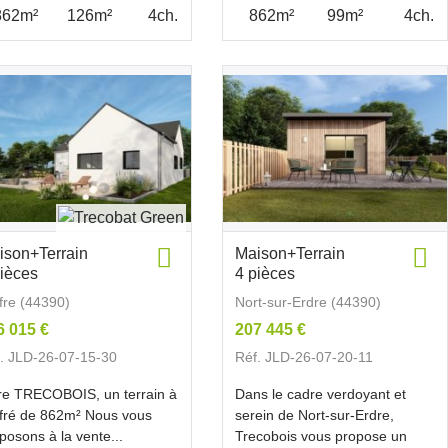
862m²
126m²
4ch.
862m²
99m²
4ch.
ison+Terrain
Maison+Terrain
pièces
4 pièces
fre (44390)
Nort-sur-Erdre (44390)
6 015 €
207 445 €
. JLD-26-07-15-30
Réf. JLD-26-07-20-11
re TRECOBOIS, un terrain à
Dans le cadre verdoyant et
fré de 862m² Nous vous
serein de Nort-sur-Erdre,
posons à la vente...
Trecobois vous propose un