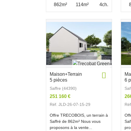
862m²
114m²
4ch.
Maison+Terrain
Ma
5 pièces
6 
Saffre (44390)
Saf
251 160 €
26
Réf. JLD-26-07-15-29
Réf
Offre TRECOBOIS, un terrain à
Off
Saffré de 862m² Nous vous
Saf
proposons à la vente...
pro