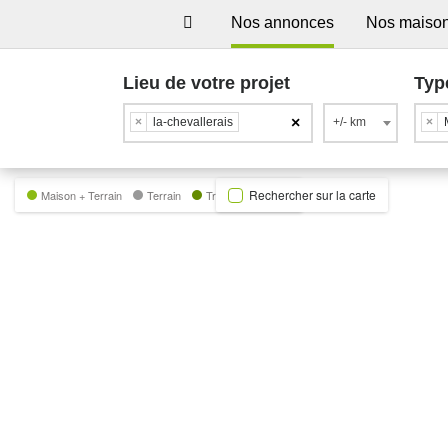
Nos annonces
Nos maiso
Lieu de votre projet
Typ
×
×
la-chevallerais
+/- km
×
Rechercher sur la carte
Maison + Terrain
Terrain
Trecobat Green