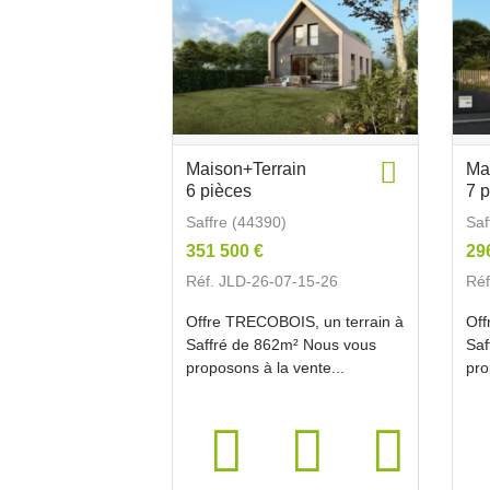
Maison+Terrain
Ma
6 pièces
7 
Saffre (44390)
Saf
351 500 €
29
Réf. JLD-26-07-15-26
Réf
Offre TRECOBOIS, un terrain à
Off
Saffré de 862m² Nous vous
Saf
proposons à la vente...
pro