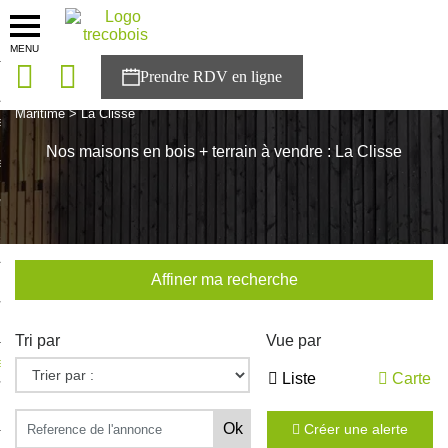
MENU
onces
Accueil
>
Nos maisons
>
Nouvelle Aquitaine
>
Charente-
Maritime
>
La Clisse
sons
Nos maisons en bois + terrain à vendre : La Clisse
es solutions
nces
r Trecobois
Affiner ma recherche
nstruction
Tri par
Vue par
ecter à NESTOR
Liste
Carte
ompte
Créer une alerte