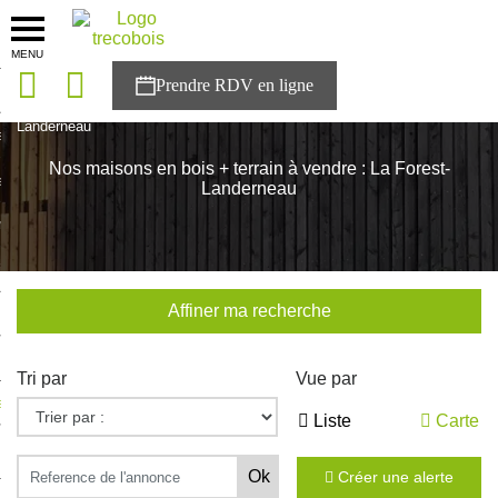
MENU
onces
Accueil
>
Nos maisons
>
Bretagne
>
Finistère
>
La Forest-
Landerneau
sons
Nos maisons en bois + terrain à vendre : La Forest-
es solutions
Landerneau
nces
r Trecobois
Affiner ma recherche
nstruction
Tri par
Vue par
ecter à NESTOR
Liste
Carte
ompte
Créer une alerte