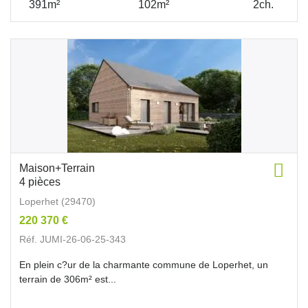
391m²
102m²
2ch.
Maison+Terrain
4 pièces
Loperhet (29470)
220 370 €
Réf. JUMI-26-06-25-343
En plein c?ur de la charmante commune de Loperhet, un
terrain de 306m² est...