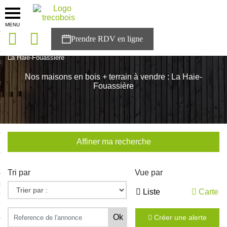
MENU
onces
Accueil
>
Nos maisons
>
Pays de la Loire
>
Loire-Atlantique
>
La Haie-Fouassière
sons
Nos maisons en bois + terrain à vendre : La Haie-
es solutions
Fouassière
nces
r Trecobois
Affiner ma recherche
nstruction
Tri par
Vue par
ecter à NESTOR
Liste
Carte
ompte
Créer une alerte