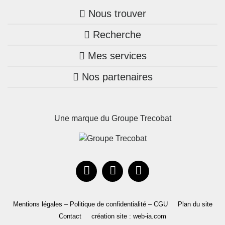
Nous trouver
Recherche
Trouver une agence
Mes services
Nos annonces
Bretagne
Nos partenaires
Mon compte Trecobois
Maison + terrain
Pays de la Loire
Nos réalisations
Mon compte Nestor
Terrains constructibles
Nouvelle-Aquitaine
Une marque du Groupe Trecobat
Parrainez un proche!
Occitanie
Actualités
Recrutement
Le Groupe
Mentions légales – Politique de confidentialité – CGU
Plan du site
Contact
création site : web-ia.com