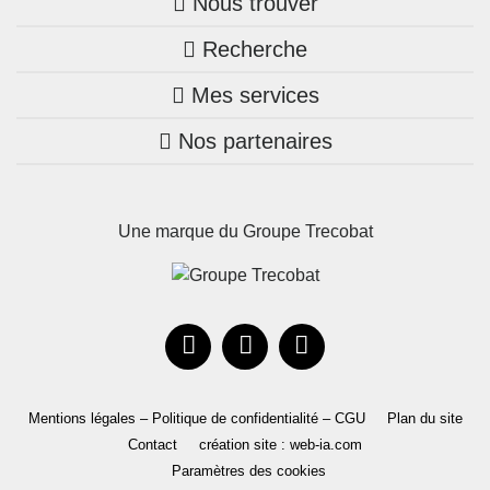
Nous trouver
Recherche
Trouver une agence
Mes services
Nos annonces
Bretagne
Nos partenaires
Mon compte Trecobois
Maison + terrain
Pays de la Loire
Nos réalisations
Mon compte Nestor
Terrains constructibles
Nouvelle-Aquitaine
Une marque du Groupe Trecobat
Parrainez un proche!
Occitanie
Actualités
Recrutement
Le Groupe
Mentions légales – Politique de confidentialité – CGU
Plan du site
Contact
création site : web-ia.com
Paramètres des cookies