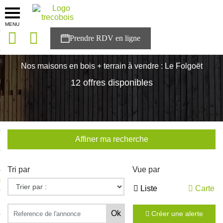
MENU
onces
Accueil
>
Nos maisons
>
Bretagne
>
Finistère
>
Le Folgoët
sons
Nos maisons en bois + terrain à vendre : Le Folgoët
es solutions
12 offres disponibles
nces
r Trecobois
Affiner ma recherche
nstruction
Tri par
Vue par
ecter à NESTOR
Liste
Carte
ompte
Créer une alerte