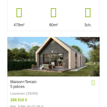
479m²
80m²
3ch.
Maison+Terrain
5 pièces
Lesneven (29260)
288 510 €
Réf. JUMI-26-07-06-6