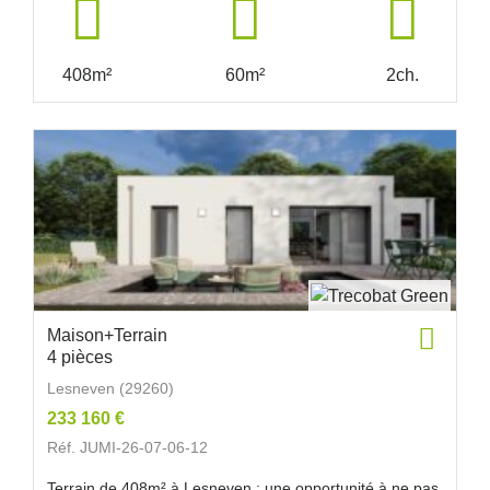
408m²
60m²
2ch.
Maison+Terrain
4 pièces
Lesneven (29260)
233 160 €
Réf. JUMI-26-07-06-12
Terrain de 408m² à Lesneven : une opportunité à ne pas