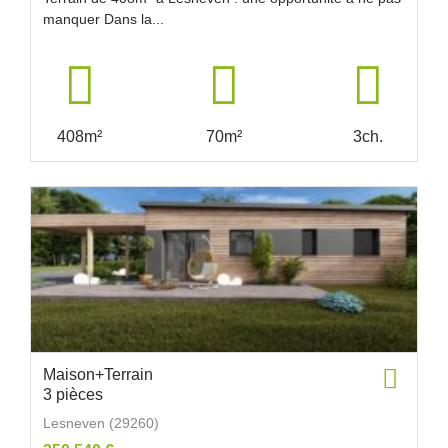
manquer Dans la...
408m²
70m²
3ch.
Maison+Terrain
3 pièces
Lesneven (29260)