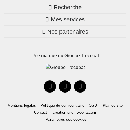
Recherche
Trouver une agence
Mes services
Nos annonces
Bretagne
Nos partenaires
Mon compte Trecobois
Maison + terrain
Pays de la Loire
Nos réalisations
Mon compte Nestor
Terrains constructibles
Nouvelle-Aquitaine
Une marque du Groupe Trecobat
Parrainez un proche!
Occitanie
Actualités
Recrutement
Le Groupe
Mentions légales – Politique de confidentialité – CGU
Plan du site
Contact
création site : web-ia.com
Paramètres des cookies