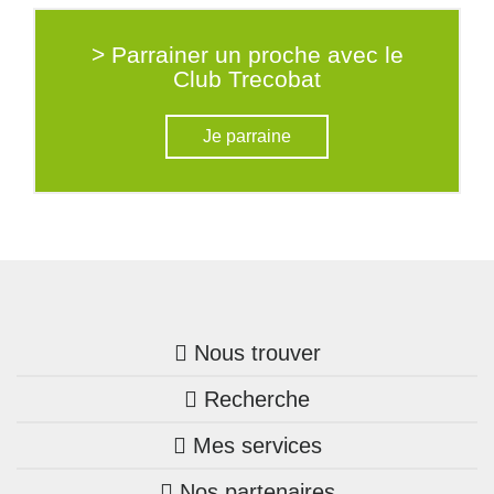
> Parrainer un proche avec le
Club Trecobat
Je parraine
Nous trouver
Recherche
Trouver une agence
Mes services
Nos annonces
Bretagne
Nos partenaires