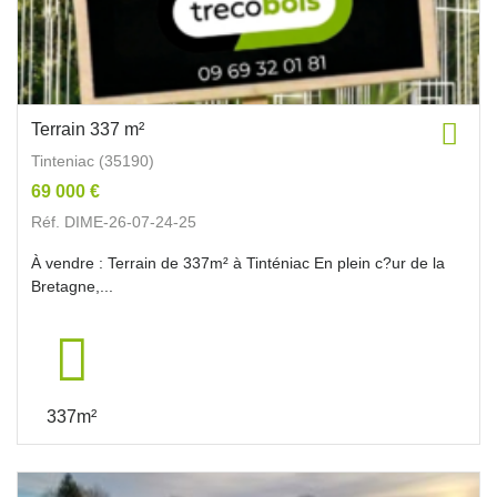
Terrain 337 m²
Tinteniac (35190)
69 000 €
Réf. DIME-26-07-24-25
À vendre : Terrain de 337m² à Tinténiac En plein c?ur de la
Bretagne,...
337m²