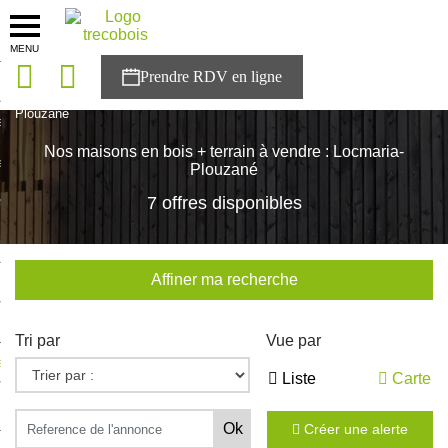
MENU
onces
Accueil
>
Nos maisons
>
Bretagne
>
Finistère
>
Locmaria-
Plouzané
sons
Nos maisons en bois + terrain à vendre : Locmaria-
es solutions
Plouzané
7 offres disponibles
nces
r Trecobois
Affiner ma recherche
nstruction
Tri par
Vue par
ecter à NESTOR
Liste
Carte
ompte
Créer une alerte