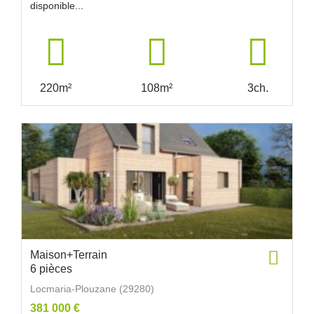
disponible...
220m²
108m²
3ch.
Maison+Terrain
6 pièces
Locmaria-Plouzane (29280)
381 000 €