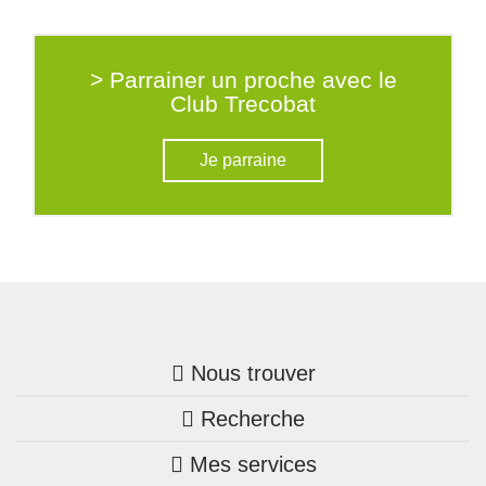
> Parrainer un proche avec le
Club Trecobat
Je parraine
Nous trouver
Recherche
Trouver une agence
Mes services
Nos annonces
Bretagne