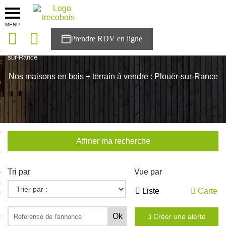
MENU
onces
Accueil
>
Nos maisons
>
Bretagne
>
Cotes-d'Armor
>
Plouër-
sur-Rance
sons
Nos maisons en bois + terrain à vendre : Plouër-sur-Rance
es solutions
nces
r Trecobois
Affiner ma recherche
nstruction
Tri par
Vue par
ecter à NESTOR
Liste
Carte
ompte
Créer une alerte