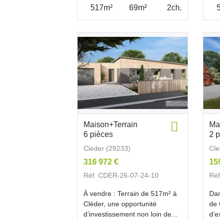
517m²
69m²
2ch.
Maison+Terrain
Ma
6 pièces
2 
Cleder (29233)
Cle
316 972 €
15
Réf. CDER-26-07-24-10
Réf
À vendre : Terrain de 517m² à
Da
Cléder, une opportunité
de 
d’investissement non loin de...
d’e