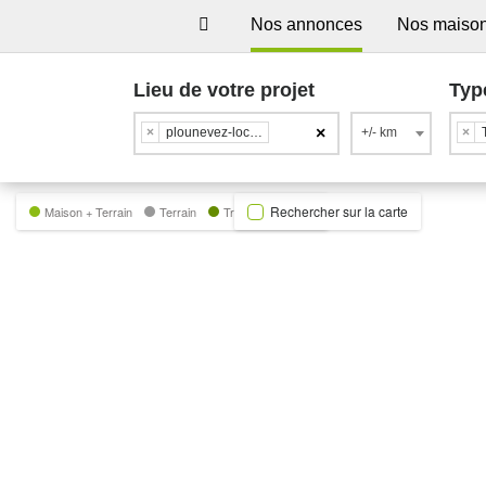
Nos annonces
Nos maiso
Lieu de votre projet
Typ
×
×
plounevez-lochrist
+/- km
×
Rechercher sur la carte
Maison + Terrain
Terrain
Trecobat Green