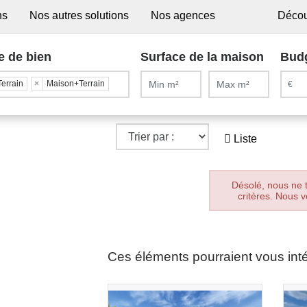
ns
Nos autres solutions
Nos agences
Décou
e de bien
Surface de la maison
Bud
Terrain
×
Maison+Terrain
Liste
Désolé, nous ne 
critères. Nous v
Ces éléments pourraient vous int