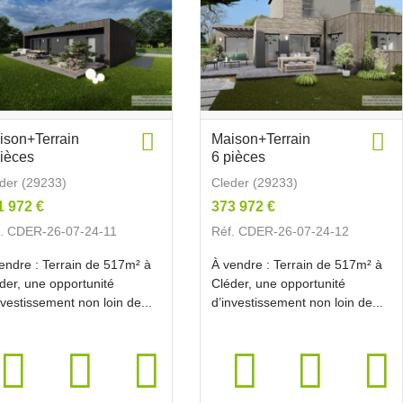
ison+Terrain
Maison+Terrain
pièces
6 pièces
der (29233)
Cleder (29233)
1 972 €
373 972 €
. CDER-26-07-24-11
Réf. CDER-26-07-24-12
endre : Terrain de 517m² à
À vendre : Terrain de 517m² à
der, une opportunité
Cléder, une opportunité
nvestissement non loin de...
d’investissement non loin de...