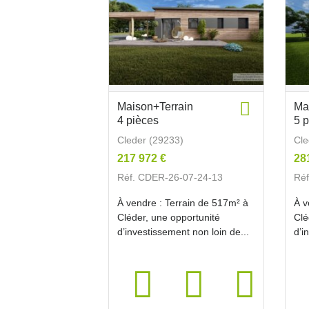
Maison+Terrain
Ma
4 pièces
5 
Cleder (29233)
Cle
217 972 €
28
Réf. CDER-26-07-24-13
Réf
À vendre : Terrain de 517m² à
À v
Cléder, une opportunité
Clé
d’investissement non loin de...
d’i