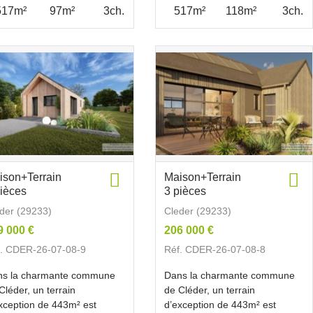
517m²
97m²
3ch.
517m²
118m²
3ch.
ison+Terrain
Maison+Terrain
pièces
3 pièces
der (29233)
Cleder (29233)
9 000 €
206 000 €
. CDER-26-07-08-9
Réf. CDER-26-07-08-8
ns la charmante commune
Dans la charmante commune
Cléder, un terrain
de Cléder, un terrain
xception de 443m² est
d’exception de 443m² est