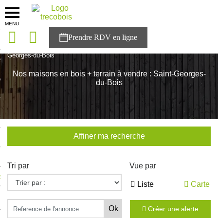
MENU
onces
Accueil
>
Nos maisons
>
Pays de la Loire
>
Sarthe
>
Saint-
Georges-du-Bois
sons
Nos maisons en bois + terrain à vendre : Saint-Georges-
es solutions
du-Bois
nces
r Trecobois
Affiner ma recherche
nstruction
Tri par
Vue par
ecter à NESTOR
Liste
Carte
ompte
Créer une alerte