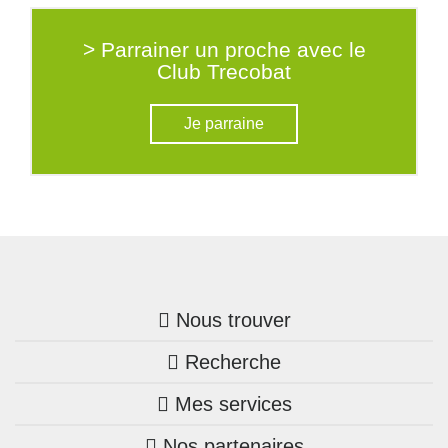
> Parrainer un proche avec le
Club Trecobat
Je parraine
Nous trouver
Recherche
Trouver une agence
Mes services
Nos annonces
Bretagne
Nos partenaires