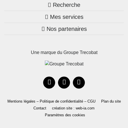
Recherche
Trouver une agence
Mes services
Nos annonces
Bretagne
Nos partenaires
Mon compte Trecobois
Maison + terrain
Pays de la Loire
Nos réalisations
Mon compte Nestor
Terrains constructibles
Nouvelle-Aquitaine
Une marque du Groupe Trecobat
Parrainez un proche!
Occitanie
Actualités
Recrutement
Le Groupe
Mentions légales – Politique de confidentialité – CGU
Plan du site
Contact
création site : web-ia.com
Paramètres des cookies