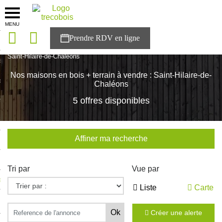
MENU
onces
Accueil
>
Nos maisons
>
Pays de la Loire
>
Loire-Atlantique
>
Saint-Hilaire-de-Chaléons
sons
Nos maisons en bois + terrain à vendre : Saint-Hilaire-de-
es solutions
Chaléons
5 offres disponibles
nces
r Trecobois
Affiner ma recherche
nstruction
Tri par
Vue par
ecter à NESTOR
Liste
Carte
ompte
Créer une alerte