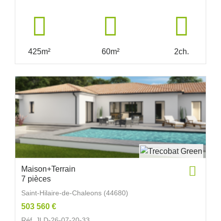
425m²
60m²
2ch.
Maison+Terrain
7 pièces
Saint-Hilaire-de-Chaleons (44680)
503 560 €
Réf. JLD-26-07-20-33