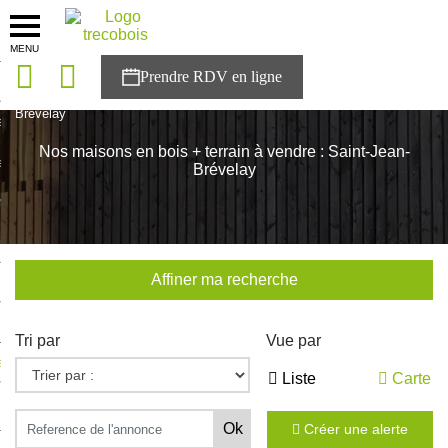
MENU
onces
Accueil
>
Nos maisons
>
Bretagne
>
Morbihan
>
Saint-Jean-
Brévelay
sons
Nos maisons en bois + terrain à vendre : Saint-Jean-
es solutions
Brévelay
nces
r Trecobois
Affiner ma recherche
nstruction
Tri par
Vue par
ecter à NESTOR
Liste
Carte
ompte
Créer une alerte