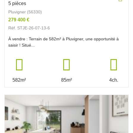
5 pièces
Pluvigner (56330)
279 400 €
Réf. STJE-26-07-13-6
À vendre : Terrain de 582m² à Pluvigner, une opportunité à
saisir ! Situé...
582m²
85m²
4ch.