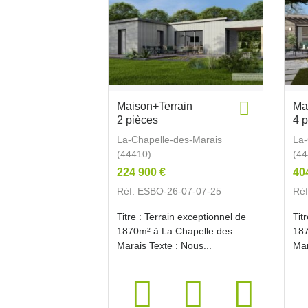
Maison+Terrain
Ma
2 pièces
4 
La-Chapelle-des-Marais
La-
(44410)
(44
224 900 €
40
Réf. ESBO-26-07-07-25
Réf
Titre : Terrain exceptionnel de
Tit
1870m² à La Chapelle des
187
Marais Texte : Nous...
Mar