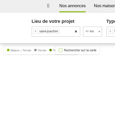
Nos annonces
Nos maiso
Lieu de votre projet
Typ
×
×
saint-joachim
+/- km
×
Rechercher sur la carte
Maison + Terrain
Terrain
Trecobat Green