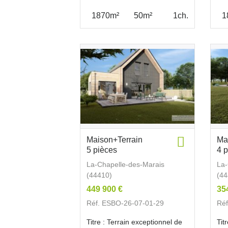
1870m²
50m²
1ch.
1
Maison+Terrain
Ma
5 pièces
4 
La-Chapelle-des-Marais
La-
(44410)
(44
449 900 €
35
Réf. ESBO-26-07-01-29
Réf
Titre : Terrain exceptionnel de
Tit