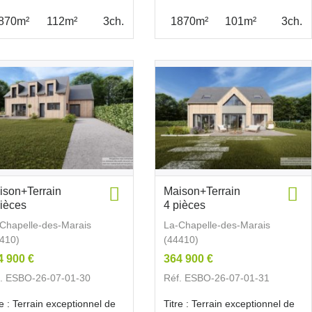
870m²
112m²
3ch.
1870m²
101m²
3ch.
ison+Terrain
Maison+Terrain
pièces
4 pièces
Chapelle-des-Marais
La-Chapelle-des-Marais
410)
(44410)
4 900 €
364 900 €
. ESBO-26-07-01-30
Réf. ESBO-26-07-01-31
re : Terrain exceptionnel de
Titre : Terrain exceptionnel de