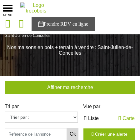
MENU
onces
Accueil
>
Nos maisons
>
Pays de la Loire
>
Loire-Atlantique
>
Saint-Julien-de-Concelles
sons
Nos maisons en bois + terrain à vendre : Saint-Julien-de-
es solutions
Concelles
nces
r Trecobois
Affiner ma recherche
nstruction
Tri par
Vue par
ecter à NESTOR
Liste
Carte
ompte
Créer une alerte