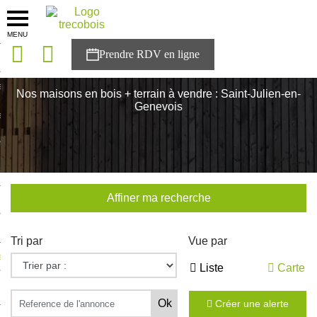
MENU
onces
Accueil
>
Nos maisons
>
Saint-Julien-en-Genevois
sons
Nos maisons en bois + terrain à vendre : Saint-Julien-en-
Genevois
es solutions
nces
r Trecobois
Affiner ma recherche
nstruction
Tri par
Vue par
ecter à NESTOR
Liste
Carte
ompte
Créer une alerte