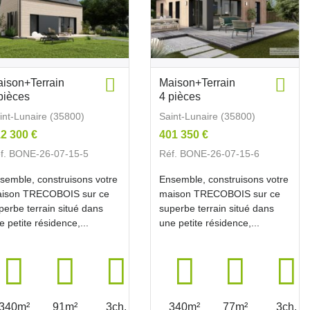
ison+Terrain
Maison+Terrain
pièces
4 pièces
int-Lunaire (35800)
Saint-Lunaire (35800)
2 300 €
401 350 €
f. BONE-26-07-15-5
Réf. BONE-26-07-15-6
semble, construisons votre
Ensemble, construisons votre
ison TRECOBOIS sur ce
maison TRECOBOIS sur ce
perbe terrain situé dans
superbe terrain situé dans
e petite résidence,...
une petite résidence,...
340m²
91m²
3ch.
340m²
77m²
3ch.