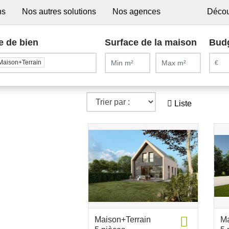
ns
Nos autres solutions
Nos agences
Décou
e de bien
Surface de la maison
Bud
Maison+Terrain
Liste
Maison+Terrain
Ma