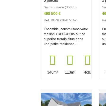
5 pièces
5 
Saint-Lunaire (35800)
Sa
498 500 €
46
Réf. BONE-26-07-15-1
Ré
Ensemble, construisons votre
En
maison TRECOBOIS sur ce
ma
superbe terrain situé dans
su
une petite résidence,...
un
340m²
113m²
4ch.