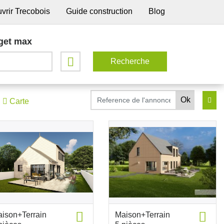
vrir Trecobois
Guide construction
Blog
get max
Carte
ison+Terrain
Maison+Terrain