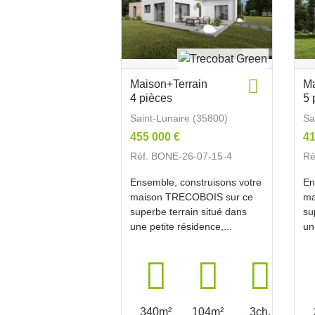
Maison+Terrain
Ma
4 pièces
5 
Saint-Lunaire (35800)
Sa
455 000 €
41
Réf. BONE-26-07-15-4
Ré
Ensemble, construisons votre
En
maison TRECOBOIS sur ce
ma
superbe terrain situé dans
su
une petite résidence,...
un
340m²
104m²
3ch.