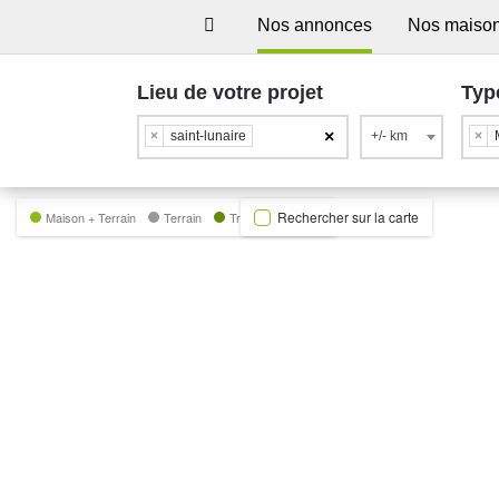
Nos annonces
Nos maiso
Lieu de votre projet
Typ
×
×
saint-lunaire
+/- km
×
Rechercher sur la carte
Maison + Terrain
Terrain
Trecobat Green