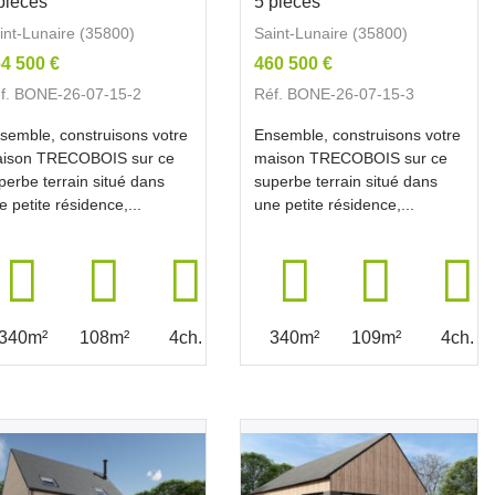
pièces
5 pièces
int-Lunaire (35800)
Saint-Lunaire (35800)
4 500 €
460 500 €
f. BONE-26-07-15-2
Réf. BONE-26-07-15-3
semble, construisons votre
Ensemble, construisons votre
ison TRECOBOIS sur ce
maison TRECOBOIS sur ce
perbe terrain situé dans
superbe terrain situé dans
e petite résidence,...
une petite résidence,...
340m²
108m²
4ch.
340m²
109m²
4ch.