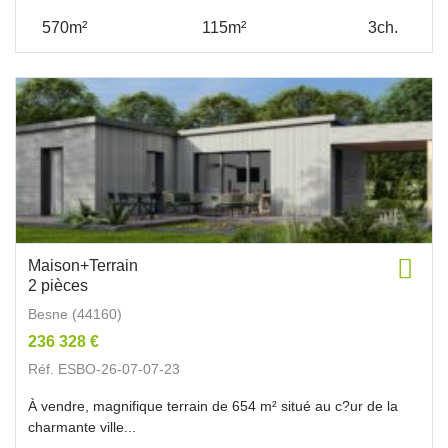
570m²
115m²
3ch.
Maison+Terrain
2 pièces
Besne (44160)
236 328 €
Réf. ESBO-26-07-07-23
À vendre, magnifique terrain de 654 m² situé au c?ur de la
charmante ville...