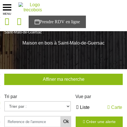
MENU
onces
Accueil
>
Nos maisons
>
Pays de la Loire
>
Loire-Atlantique
>
Saint-Malo-de-Guersac
sons
Maison en bois à Saint-Malo-de-Guersac
es solutions
nces
r Trecobois
Affiner ma recherche
nstruction
Tri par
Vue par
ecter à NESTOR
Liste
Carte
ompte
Créer une alerte