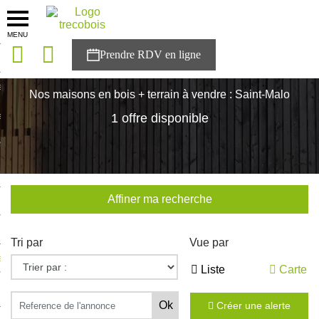
MENU
onces
Accueil
>
Nos maisons
>
Bretagne
>
Ille-et-Vilaine
>
Saint-Malo
sons
Nos maisons en bois + terrain à vendre : Saint-Malo
es solutions
1 offre disponible
nces
r Trecobois
Affiner ma recherche
nstruction
Tri par
Vue par
ecter à NESTOR
Liste
Carte
ompte
Créer une alerte