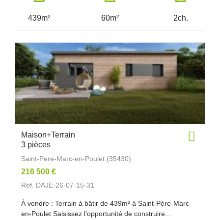
439m²
60m²
2ch.
Maison+Terrain
3 pièces
Saint-Pere-Marc-en-Poulet (35430)
216 500 €
Réf. DAJE-26-07-15-31
À vendre : Terrain à bâtir de 439m² à Saint-Père-Marc-
en-Poulet Saisissez l’opportunité de construire...