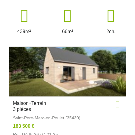
439m²
66m²
2ch.
Maison+Terrain
3 pièces
Saint-Pere-Marc-en-Poulet (35430)
183 500 €
Réf. DAJE-26-07-21-25