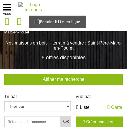
MENU
onces
Accueil
>
Nos maisons
>
Bretagne
>
Ille-et-Vilaine
>
Saint-Père-
Marc-en-Poulet
sons
Nos maisons en bois + terrain à vendre : Saint-Père-Marc-
es solutions
en-Poulet
5 offres disponibles
nces
r Trecobois
Affiner ma recherche
nstruction
Tri par
Vue par
ecter à NESTOR
Liste
Carte
ompte
Créer une alerte