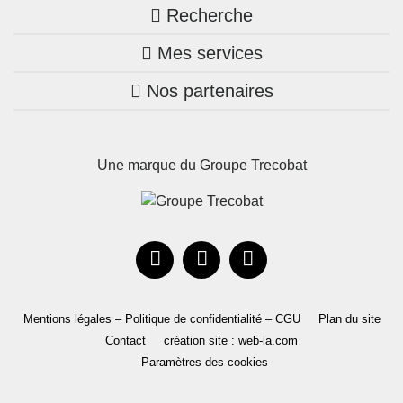
Recherche
Trouver une agence
Mes services
Nos annonces
Bretagne
Nos partenaires
Mon compte Trecobois
Maison + terrain
Pays de la Loire
Nos réalisations
Mon compte Nestor
Terrains constructibles
Nouvelle-Aquitaine
Une marque du Groupe Trecobat
Parrainez un proche!
Occitanie
Actualités
Recrutement
Le Groupe
Mentions légales – Politique de confidentialité – CGU
Plan du site
Contact
création site : web-ia.com
Paramètres des cookies