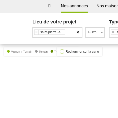
Nos annonces
Nos maiso
Lieu de votre projet
Typ
×
×
saint-pierre-la-noue
+/- km
×
Rechercher sur la carte
Maison + Terrain
Terrain
Trecobat Green