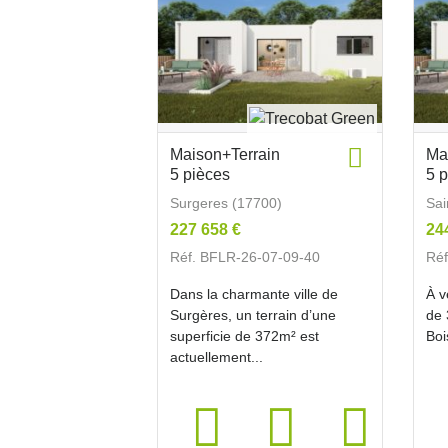
Maison+Terrain
Ma
5 pièces
5 
Surgeres (17700)
Sai
227 658 €
24
Réf. BFLR-26-07-09-40
Réf
Dans la charmante ville de
À v
Surgères, un terrain d’une
de 
superficie de 372m² est
Boi
actuellement...