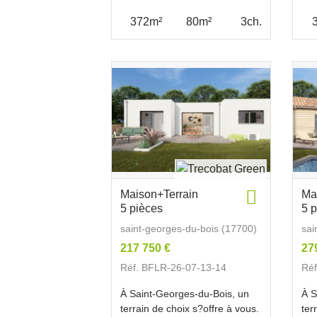
372m²
80m²
3ch.
Maison+Terrain
Ma
5 pièces
5 
saint-georges-du-bois (17700)
sai
217 750 €
27
Réf. BFLR-26-07-13-14
Réf
À Saint-Georges-du-Bois, un
À S
terrain de choix s?offre à vous.
ter