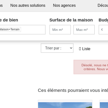
ns
Nos autres solutions
Nos agences
Décou
e de bien
Surface de la maison
Bud
Maison+Terrain
Liste
Désolé, nous ne 
critères. Nous v
Ces éléments pourraient vous int