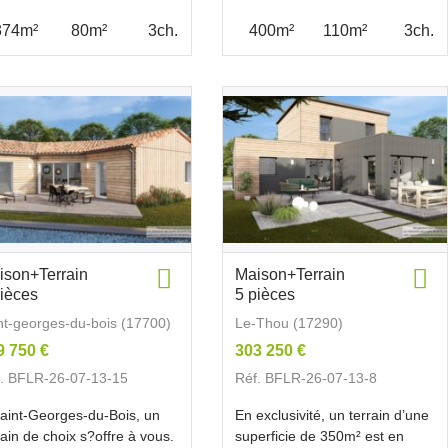
374m²
80m²
3ch.
400m²
110m²
3ch.
ison+Terrain
Maison+Terrain
pièces
5 pièces
nt-georges-du-bois (17700)
Le-Thou (17290)
9 750 €
303 250 €
. BFLR-26-07-13-15
Réf. BFLR-26-07-13-8
aint-Georges-du-Bois, un
En exclusivité, un terrain d’une
rain de choix s?offre à vous.
superficie de 350m² est en