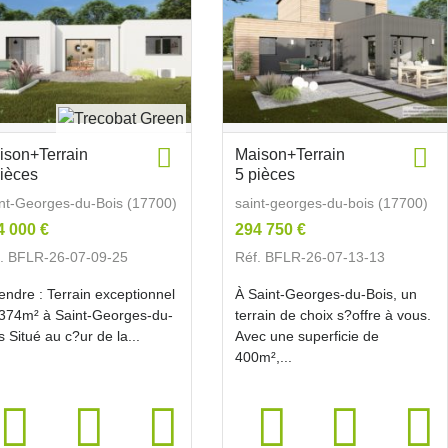
ison+Terrain
Maison+Terrain
pièces
5 pièces
nt-Georges-du-Bois (17700)
saint-georges-du-bois (17700)
4 000 €
294 750 €
. BFLR-26-07-09-25
Réf. BFLR-26-07-13-13
endre : Terrain exceptionnel
À Saint-Georges-du-Bois, un
374m² à Saint-Georges-du-
terrain de choix s?offre à vous.
s Situé au c?ur de la...
Avec une superficie de
400m²,...