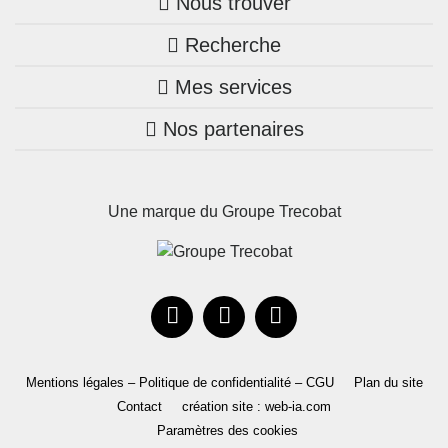
Nous trouver
Recherche
Trouver une agence
Mes services
Nos annonces
Bretagne
Nos partenaires
Mon compte Trecobois
Maison + terrain
Pays de la Loire
Nos réalisations
Mon compte Nestor
Terrains constructibles
Nouvelle-Aquitaine
Une marque du Groupe Trecobat
Parrainez un proche!
Occitanie
Actualités
Recrutement
Le Groupe
Mentions légales – Politique de confidentialité – CGU
Plan du site
Contact
création site : web-ia.com
Paramètres des cookies