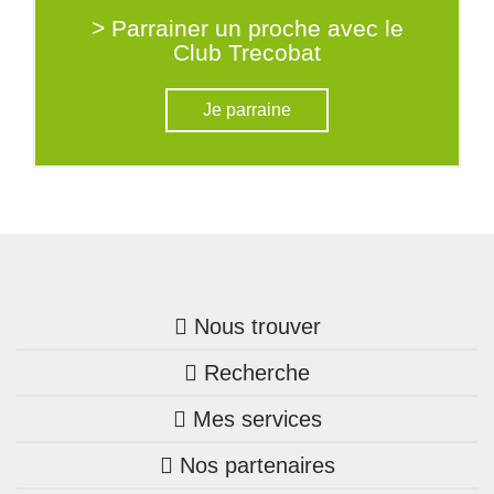
> Parrainer un proche avec le
Club Trecobat
Je parraine
Nous trouver
Recherche
Trouver une agence
Mes services
Nos annonces
Bretagne
Nos partenaires
Mon compte Trecobois
Maison + terrain
Pays de la Loire