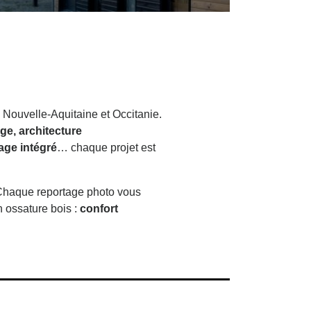
oom sur une maison bois à étage atypique,
éalisée par Trecobois, constructeur maison bois
antes ! Cette grande maison bois a été construite
à Bouguenais, en…
 Nouvelle-Aquitaine et Occitanie.
ge, architecture
age intégré
… chaque projet est
t. Chaque reportage photo vous
n ossature bois :
confort