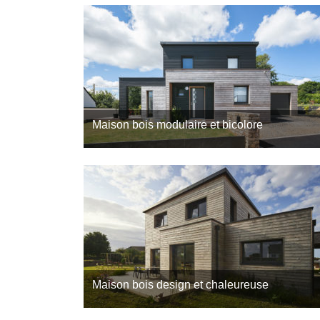
choisi de confier leur projet de maison plain-pied
Morbihan à Trecobois, constructeur maison bois à
Vannes dans le 56…
Maison bois modulaire et bicolore
Découvrez cette maison bois modulaire et bicolor
située à Brest, dans le Finistère (29), une
réalisation signée Trecobois, constructeur de
maisons en bois en Bretagne. Conçue…
Maison bois design et chaleureuse
Cap sur une maison bois chaleureuse sur le littora