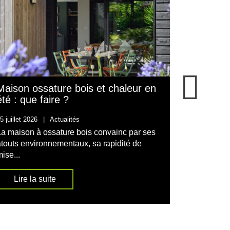
Maison ossature bois et chaleur en
Maison e
été : que faire ?
12 mai 2026
5 juillet 2026
|
Actualités
Choisir en
La maison à ossature bois convainc par ses
l’une des 
atouts environnementaux, sa rapidité de
d’un...
ise...
Lire l
Lire la suite