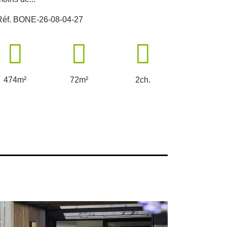
Réf. BONE-26-08-04-27
Réf. BONE
474m²
72m²
2ch.
314m²