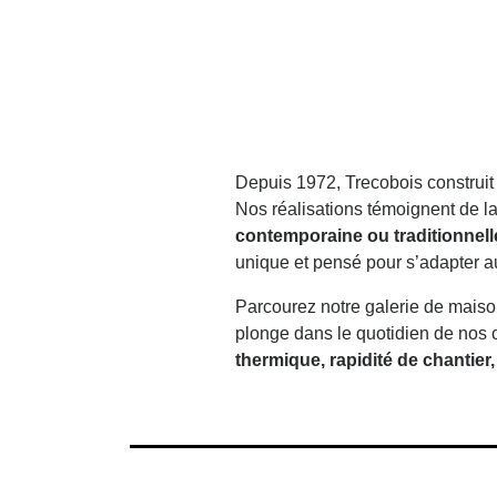
breton ! Réalisée par Trecobois, constructeur
maison bois Brest, cette maison bois design de
Saint-Pol-de-Léon s’intègre…
Depuis 1972, Trecobois construit
Nos réalisations témoignent de la
contemporaine ou traditionnelle
unique et pensé pour s’adapter au
Parcourez notre galerie de maison
plonge dans le quotidien de nos cl
thermique, rapidité de chantie