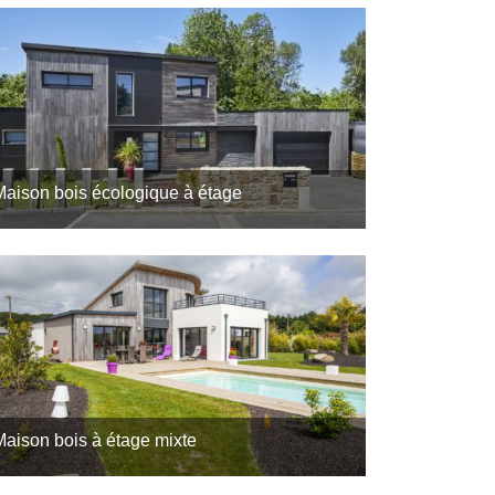
2
12
Maison bois écologique à étage
onstruire une maison en bois contemporaine,
oici le rêve de Français, de plus en plus nombreux
4
13
ujourd’hui. Une maison qui utilise le bois comme
atériau principal…
Maison bois à étage mixte
abrice et Patricia nous ouvre les portes de leur