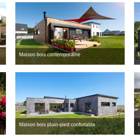
6
1
Maison bois contemporaine
on
Direction Saint-Thonan, dans le Finistère (29), pour
C
e
découvrir une maison bois réalisée par Trecobois,
v
10
1
constructeur maison bois Brest ! Une visite qui
a
vous réserve quelques surprises…
m
Maison bois plain-pied confortable
Les maisons bois plain-pied sont de plus en plus
F