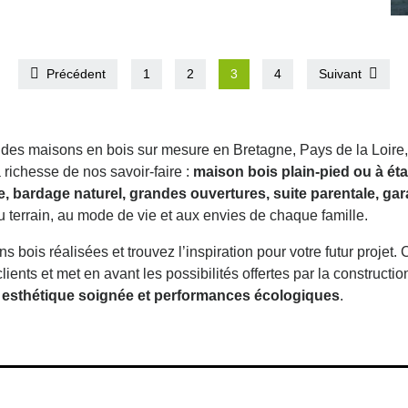
Nantes (44), cette jolie maison bois se situe à
Z
Treillières. L’accès à l’intérieur se fait par une
r
entrée couverte, puis…
N
Précédent
1
2
3
4
Suivant
 des maisons en bois sur mesure en Bretagne, Pays de la Loire,
 richesse de nos savoir-faire :
maison bois plain-pied ou à éta
, bardage naturel, grandes ouvertures, suite parentale, gar
 terrain, au mode de vie et aux envies de chaque famille.
s bois réalisées et trouvez l’inspiration pour votre futur proje
ients et met en avant les possibilités offertes par la constructio
r, esthétique soignée et performances écologiques
.