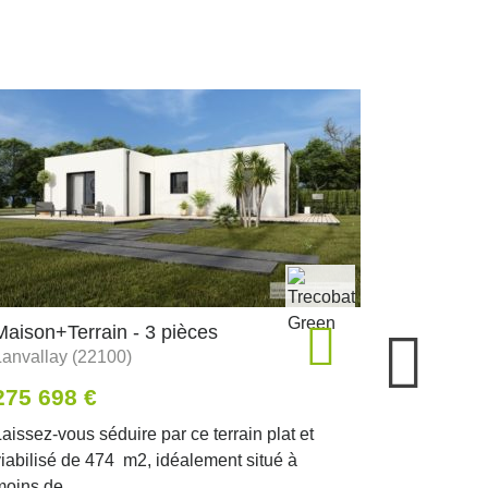
Maison+Terrain - 3 pièces
Maison+Te
Lanvallay (22100)
Beaussais
275 698 €
238 076
aissez-vous séduire par ce terrain plat et
Ensemble, 
viabilisé de 474 m2, idéalement situé à
TRECOBOIS 
oins de...
idéalement 