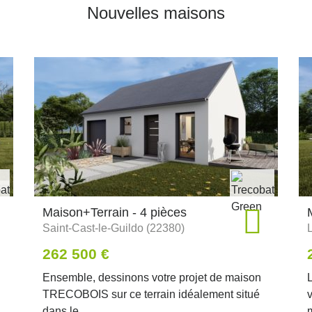
Nouvelles maisons
Maison+Terrain - 4 pièces
Saint-Cast-le-Guildo (22380)
262 500 €
Ensemble, dessinons votre projet de maison
L
TRECOBOIS sur ce terrain idéalement situé
dans le...
m