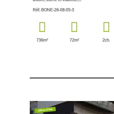
Réf. BONE-26-08-05-3
736m²
72m²
2ch.