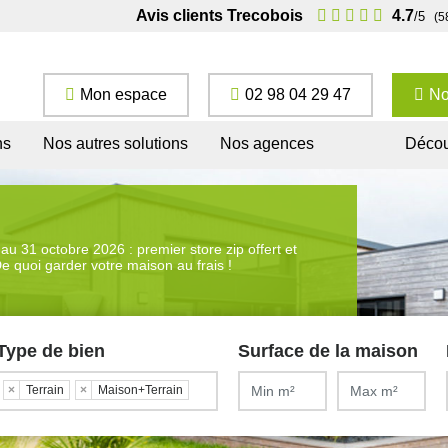
Avis clients Trecobois
4.7
/5
(5
Mon espace
02 98 04 29 47
No
ns
Nos autres solutions
Nos agences
Décou
 au 31 octobre 2026 : premier store zip offert et
De quoi garder votre maison au frais !
Type de bien
Surface de la maison
×
Terrain
×
Maison+Terrain