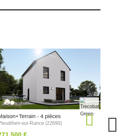
Maison+Terrain - 4 pièces
Maison+Te
Pleudihen-sur-Rance (22690)
Les-Herbi
271 500 €
239 795