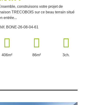
Ensemble, construisons votre projet de
À vendre :
maison TRECOBOIS sur ce beau terrain situé
situé à Le
n entrée...
Réf. JLD-
Réf. BONE-26-08-04-61
305m²
406m²
86m²
3ch.