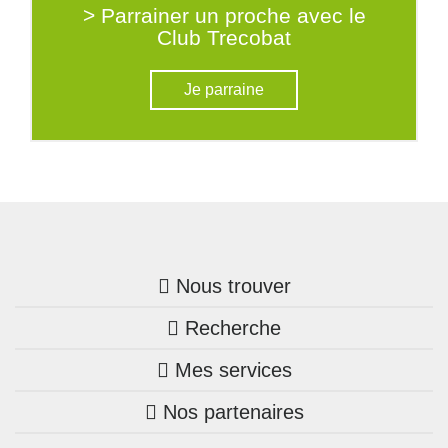
> Parrainer un proche avec le
Club Trecobat
Je parraine
Nous trouver
Recherche
Trouver une agence
Mes services
Nos annonces
Bretagne
Nos partenaires
Mon compte Trecobois
Maison + terrain
Pays de la Loire