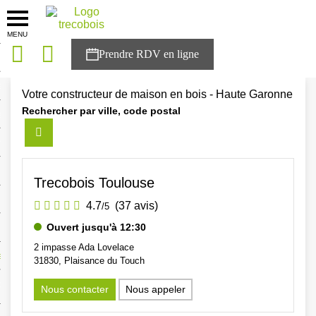
MENU
onces
Accueil
>
Agences
>
Occitanie
>
Haute Garonne
sons
Votre constructeur de maison en bois - Haute Garonne
Rechercher par ville, code postal
es solutions
nces
r Trecobois
Trecobois Toulouse
nstruction
4.7
(37 avis)
/5
Ouvert jusqu'à 12:30
2 impasse Ada Lovelace
ecter à NESTOR
31830, Plaisance du Touch
ompte
Nous contacter
Nous appeler