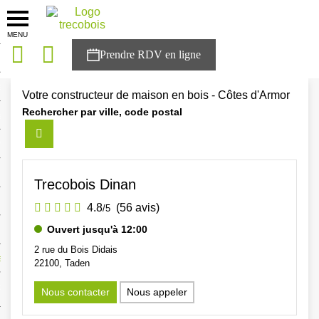
MENU
onces
Accueil
>
Agences
>
Bretagne
>
Côtes d'Armor
sons
Votre constructeur de maison en bois - Côtes d'Armor
Rechercher par ville, code postal
es solutions
nces
r Trecobois
Trecobois Dinan
nstruction
4.8
(56 avis)
/5
Ouvert jusqu'à 12:00
2 rue du Bois Didais
ecter à NESTOR
22100, Taden
ompte
Nous contacter
Nous appeler