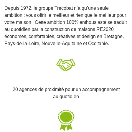
Depuis 1972, le groupe Trecobat n’a qu’une seule
Trecobois Lannion
ambition : vous offrir le meilleur et rien que le meilleur pour
4.7
(58 avis)
/5
votre maison ! Cette ambition 100% enthousiaste se traduit
au quotidien par la construction de maisons RE2020
Ouvert jusqu'à 12:00
économes, confortables, créatives et design en Bretagne,
5 rue De Nivern Bihan
Pays-de-la-Loire, Nouvelle-Aquitaine et Occitanie.
22300, Lannion
Nous contacter
Nous appeler
20 agences de proximité pour un accompagnement
au quotidien