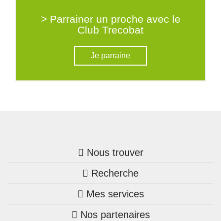
> Parrainer un proche avec le
Club Trecobat
Je parraine
Nous trouver
Recherche
Trouver une agence
Mes services
Nos annonces
Bretagne
Nos partenaires
Mon compte Trecobois
Maison + terrain
Pays de la Loire