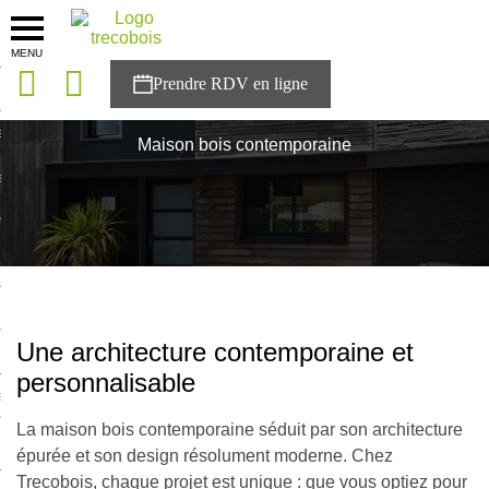
MENU
onces
Accueil
>
Styles de maison bois
>
Maison bois contemporaine
sons
Maison bois contemporaine
es solutions
nces
r Trecobois
nstruction
Une architecture contemporaine et
personnalisable
ecter à NESTOR
La maison bois contemporaine séduit par son
architecture
ompte
épurée
et son
design résolument moderne
. Chez
Trecobois, chaque projet est unique : que vous optiez pour