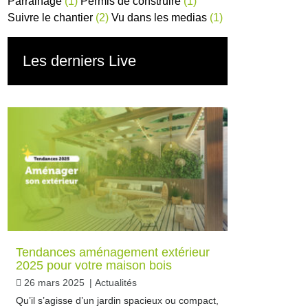
Parrainage
(1)
Permis de construire
(1)
Suivre le chantier
(2)
Vu dans les medias
(1)
Les derniers Live
Tendances aménagement extérieur
2025 pour votre maison bois
26 mars 2025
|
Actualités
Qu’il s’agisse d’un jardin spacieux ou compact,