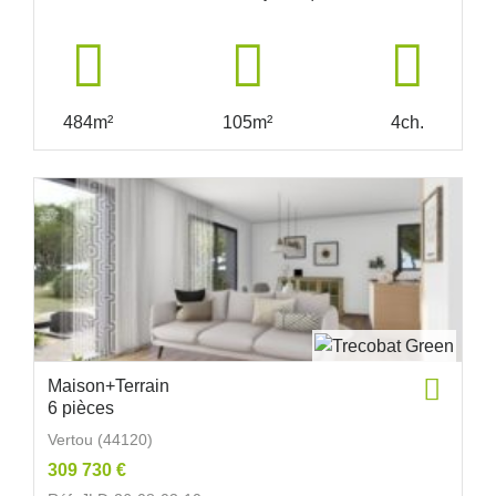
484m²
105m²
4ch.
Maison+Terrain
6 pièces
Vertou (44120)
309 730 €