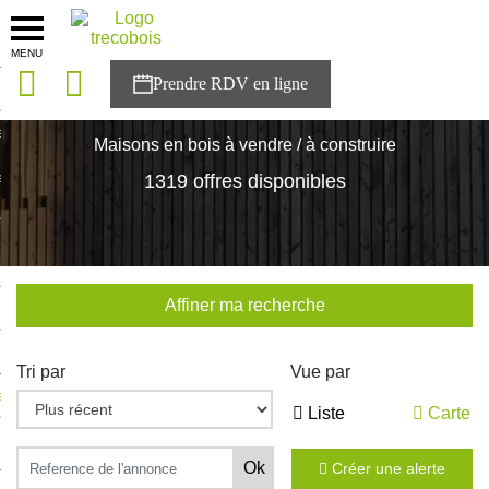
MENU
onces
Accueil
>
Nos maisons
sons
Maisons en bois à vendre / à construire
es solutions
1319 offres disponibles
nces
r Trecobois
Affiner ma recherche
nstruction
Tri par
Vue par
ecter à NESTOR
Liste
Carte
ompte
Créer une alerte