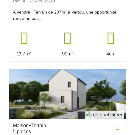
Réf. JLD-26-08-03-10
À vendre : Terrain de 297m² à Vertou, une opportunité
rare à ne pas...
297m²
90m²
4ch.
Maison+Terrain
5 pièces