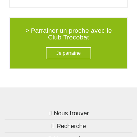
> Parrainer un proche avec le
Club Trecobat
Je parraine
Nous trouver
Recherche
Trouver une agence