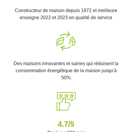
Constructeur de maison depuis 1972 et meilleure
Trecobois Landerneau
enseigne 2022 et 2023 en qualité de service
4.6
(52 avis)
/5
Erreur lors de la récupération des horaires
11 quai de Cornouaille
29800, Landerneau
Nous contacter
Nous appeler
Des maisons innovantes et saines qui réduisent la
consommation énergétique de la maison jusqu'à
50%
Trecobois Lannilis
4.8
(36 avis)
/5
Erreur lors de la récupération des horaires
14 place Général Leclerc
29870, Lannilis
4.7/5
Nous contacter
Nous appeler