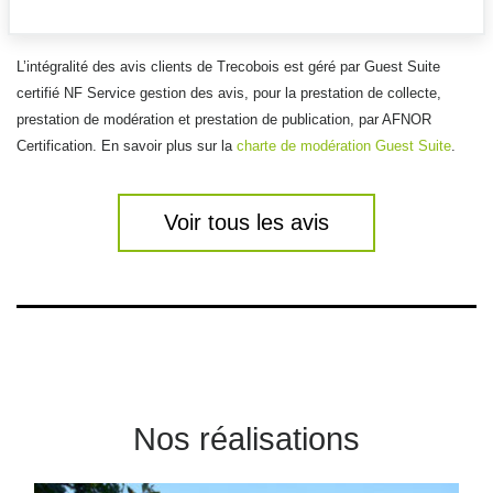
17200, Saint Sulpice de Royan
Nous contacter
Nous appeler
L’intégralité des avis clients de Trecobois est géré par Guest Suite
certifié NF Service gestion des avis, pour la prestation de collecte,
prestation de modération et prestation de publication, par AFNOR
Certification. En savoir plus sur la
charte de modération Guest Suite
.
Trecobois Saint-Malo
Erreur lors de la récupération des horaires
2 impasse De La Haute Futaie
Voir tous les avis
35400, Saint Malo
Nous contacter
Nous appeler
Trecobois Saint-Nazaire
4.7
(42 avis)
/5
Nos réalisations
Erreur lors de la récupération des horaires
41 route Du Point Du Jour