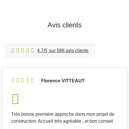
Nous contacter
Nous appeler
Avis clients
Trecobois Pont-L’Abbé
Erreur lors de la récupération des horaires
4.7/5
sur 586 avis clients
12 place Gambetta
29120, Pont l'Abbé
Nous contacter
Nous appeler
Florence VITTEAUT
Trecobois Quimper
4.7
(73 avis)
/5
Erreur lors de la récupération des horaires
Très bonne première approche dans mon projet de
za De Kerouvois Nord
construction. Accueil très agréable , et bon conseil
29500, ERGUE GABERIC