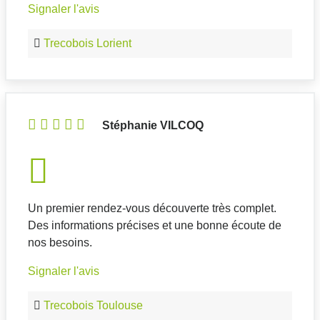
Signaler l'avis
Nous contacter
Nous appeler
Trecobois Lorient
Trecobois Rennes
4.5
(63 avis)
/5
Stéphanie VILCOQ
Erreur lors de la récupération des horaires
6 rue De La Rigourdière
35510, Cesson Sévigné
Nous contacter
Nous appeler
Un premier rendez-vous découverte très complet.
Des informations précises et une bonne écoute de
nos besoins.
Trecobois Royan
Signaler l'avis
4.5
(1 avis)
/5
Erreur lors de la récupération des horaires
Trecobois Toulouse
2 bis impasse La Vaillante