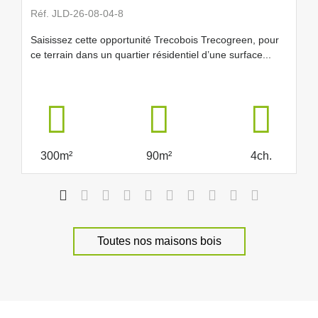
Nous contacter
Nous appeler
Réf. JLD-26-08-04-8
Saisissez cette opportunité Trecobois Trecogreen, pour
ce terrain dans un quartier résidentiel d’une surface...
Trecobois Morlaix
4.8
(32 avis)
/5
Erreur lors de la récupération des horaires
2 rue Antoine Lavoisier
29600, Saint Martin des Champs
300m²
90m²
4ch.
Nous contacter
Nous appeler
Trecobois Nantes
Toutes nos maisons bois
4.5
(27 avis)
/5
Erreur lors de la récupération des horaires
6 Rue Belouga
44340, Bouguenais