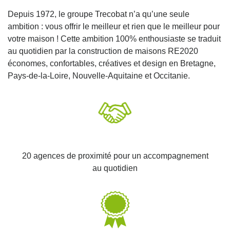
Depuis 1972, le groupe Trecobat n’a qu’une seule
ambition : vous offrir le meilleur et rien que le meilleur pour
Trecobois Guingamp
votre maison ! Cette ambition 100% enthousiaste se traduit
au quotidien par la construction de maisons RE2020
Erreur lors de la récupération des horaires
économes, confortables, créatives et design en Bretagne,
12 rue du Général de Gaulle
Pays-de-la-Loire, Nouvelle-Aquitaine et Occitanie.
22200, Guingamp
Nous contacter
Nous appeler
Trecobois Lamballe
20 agences de proximité pour un accompagnement
4.8
(29 avis)
/5
au quotidien
Erreur lors de la récupération des horaires
rue Du Ventoué Maroué
22400, LAMBALLE
Nous contacter
Nous appeler