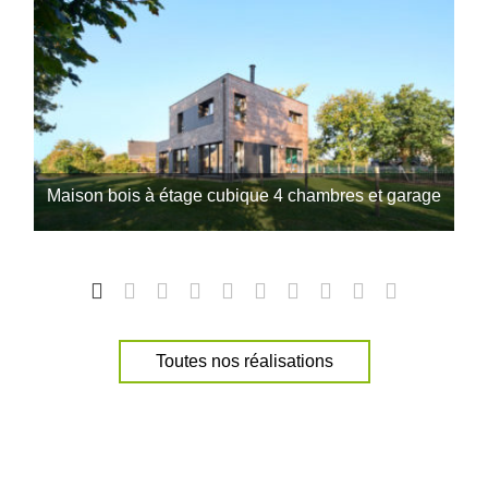
44600, Saint Nazaire
Nous contacter
Nous appeler
Trecobois Toulouse
4.7
(37 avis)
/5
Maison bois à étage cubique 4 chambres et garage
Erreur lors de la récupération des horaires
2 impasse Ada Lovelace
Une architecture bois contemporaine qui s’impose dans
31830, Plaisance du Touch
le paysage breton signée Trecobois, constructeur de
maison bois à Dinan. Demande de…
Nous contacter
Nous appeler
Toutes nos réalisations