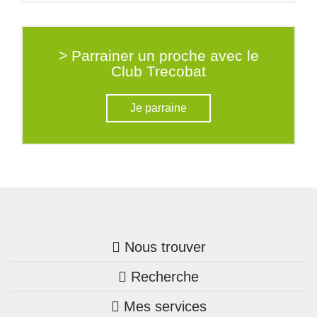
> Parrainer un proche avec le
Club Trecobat
Je parraine
Nous trouver
Recherche
Trouver une agence
Mes services
Nos annonces
Bretagne