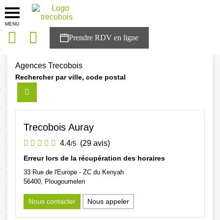
MENU
onces
Accueil
>
Agences
sons
Agences Trecobois
Rechercher par ville, code postal
es solutions
nces
r Trecobois
Trecobois Auray
nstruction
4.4
(29 avis)
/5
Erreur lors de la récupération des horaires
33 Rue de l'Europe - ZC du Kenyah
ecter à NESTOR
56400, Plougoumelen
ompte
Nous contacter
Nous appeler