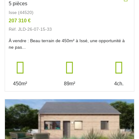
5 pièces
Isse (44520)
207 310 €
Réf. JLD-26-07-15-33
À vendre : Beau terrain de 450m² à Issé, une opportunité à
ne pas...
450m²
89m²
4ch.