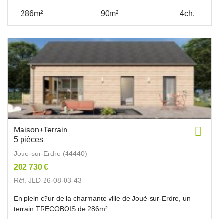
286m²
90m²
4ch.
Maison+Terrain
5 pièces
Joue-sur-Erdre (44440)
202 730 €
Réf. JLD-26-08-03-43
En plein c?ur de la charmante ville de Joué-sur-Erdre, un
terrain TRECOBOIS de 286m²...