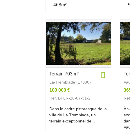
468m²
Terrain 703 m²
Te
La-Tremblade (17390)
Vau
100 000 €
36
Réf. BFLR-26-07-31-2
Réf
Dans le cadre pittoresque de la
À v
ville de La Tremblade, un
exc
terrain exceptionnel de...
dan
Vau