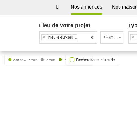
Nos annonces
Nos maiso
Lieu de votre projet
Typ
×
×
nieulle-sur-seudre
+/- km
×
Rechercher sur la carte
Maison + Terrain
Terrain
Trecobat Green