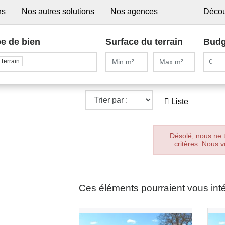
ns
Nos autres solutions
Nos agences
Décou
e de bien
Surface du terrain
Budg
Terrain
Liste
Désolé, nous ne 
critères. Nous v
Ces éléments pourraient vous int