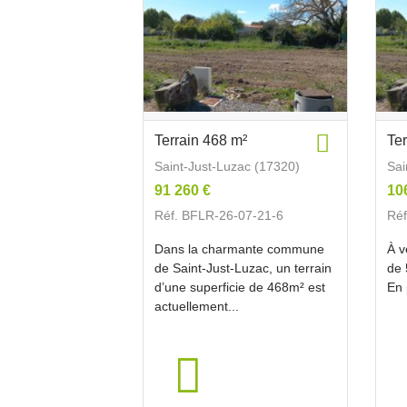
Terrain 468 m²
Te
Saint-Just-Luzac (17320)
Sai
91 260 €
10
Réf. BFLR-26-07-21-6
Réf
Dans la charmante commune
À v
de Saint-Just-Luzac, un terrain
de 
d’une superficie de 468m² est
En 
actuellement...