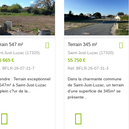
rrain 547 m²
Terrain 345 m²
nt-Just-Luzac (17320)
Saint-Just-Luzac (17320)
6 665 €
55 750 €
. BFLR-26-07-21-7
Réf. BFLR-26-07-31-3
endre : Terrain exceptionnel
Dans la charmante commune
547m² à Saint-Just-Luzac
de Saint-Just-Luzac, un terrain
plein c?ur de la...
d’une superficie de 345m² se
présente...