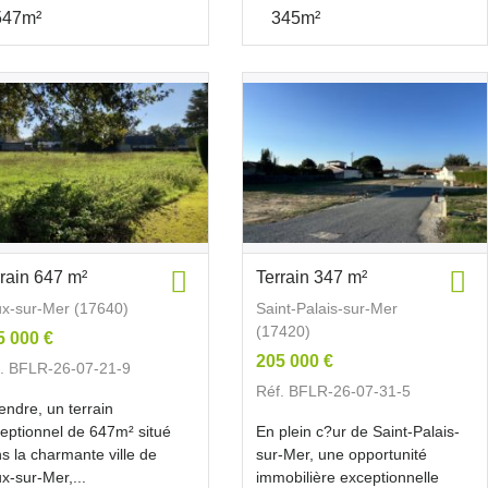
547m²
345m²
rrain 647 m²
Terrain 347 m²
x-sur-Mer (17640)
Saint-Palais-sur-Mer
(17420)
5 000 €
205 000 €
. BFLR-26-07-21-9
Réf. BFLR-26-07-31-5
endre, un terrain
eptionnel de 647m² situé
En plein c?ur de Saint-Palais-
s la charmante ville de
sur-Mer, une opportunité
x-sur-Mer,...
immobilière exceptionnelle