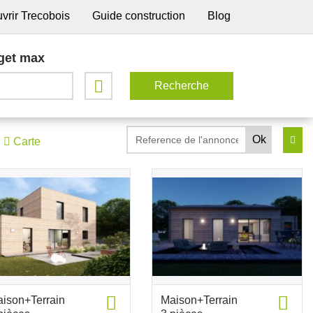
vrir Trecobois
Guide construction
Blog
get max
Carte
ison+Terrain
Maison+Terrain