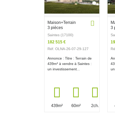
Maison+Terrain
Ma
3 pièces
3 
Saintes (17100)
Sa
182 515 €
19
Réf. OLNA-26-07-29-127
Ré
Annonce : Titre : Terrain de
An
439m² à vendre à Saintes :
43
un investissement...
un
439m²
60m²
2ch.