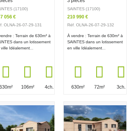
pièces
3 pièces
INTES (17100)
SAINTES (17100)
7 056 €
210 990 €
f. OLNA-26-07-29-131
Réf. OLNA-26-07-29-132
vendre : Terrain de 630m² à
À vendre : Terrain de 630m² à
INTES dans un lotissement
SAINTES dans un lotissement
 ville Idéalement...
en ville Idéalement...
630m²
106m²
4ch.
630m²
72m²
3ch.