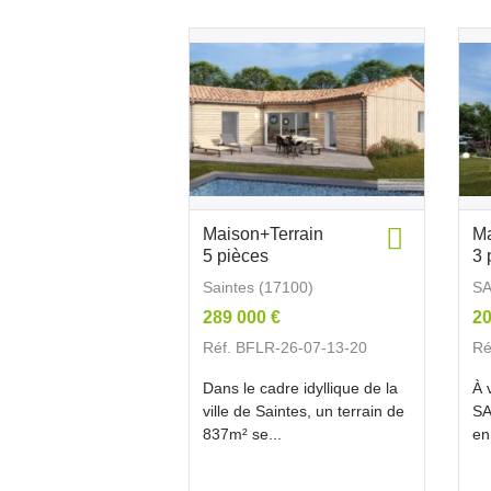
Maison+Terrain
Ma
5 pièces
3 
Saintes (17100)
SA
289 000 €
20
Réf. BFLR-26-07-13-20
Ré
Dans le cadre idyllique de la
À 
ville de Saintes, un terrain de
SA
837m² se...
en