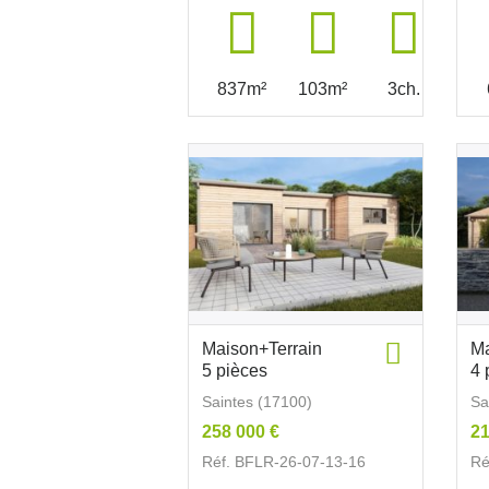
837m²
103m²
3ch.
Maison+Terrain
Ma
5 pièces
4 
Saintes (17100)
Sa
258 000 €
21
Réf. BFLR-26-07-13-16
Ré