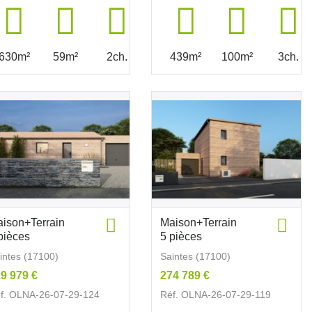
630m²
59m²
2ch.
439m²
100m²
3ch.
ison+Terrain
Maison+Terrain
pièces
5 pièces
intes (17100)
Saintes (17100)
9 979 €
274 789 €
f. OLNA-26-07-29-124
Réf. OLNA-26-07-29-119