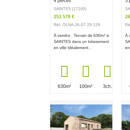
4 pièces
5 
SAINTES (17100)
SA
253 578 €
26
Réf. OLNA-26-07-29-129
Ré
À vendre : Terrain de 630m² à
À 
SAINTES dans un lotissement
SA
en ville Idéalement...
en
630m²
100m²
3ch.