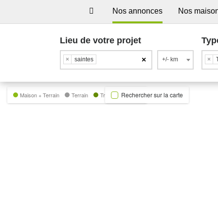
Nos annonces
Nos maiso
Lieu de votre projet
Typ
×
×
saintes
+/- km
×
Rechercher sur la carte
Maison + Terrain
Terrain
Trecobat Green