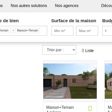
ns
Nos autres solutions
Nos agences
Décou
e de bien
Surface de la maison
Bud
Terrain
×
Maison+Terrain
Liste
Maison+Terrain
Ma