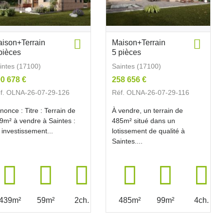
ison+Terrain
Maison+Terrain
pièces
5 pièces
intes (17100)
Saintes (17100)
0 678 €
258 656 €
f. OLNA-26-07-29-126
Réf. OLNA-26-07-29-116
nonce : Titre : Terrain de
À vendre, un terrain de
9m² à vendre à Saintes :
485m² situé dans un
 investissement...
lotissement de qualité à
Saintes....
439m²
59m²
2ch.
485m²
99m²
4ch.