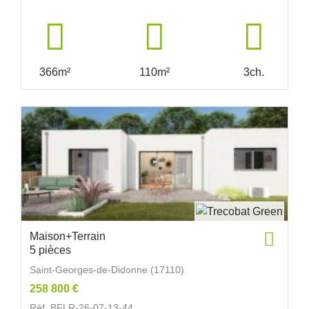
366m²
110m²
3ch.
Maison+Terrain
5 pièces
Saint-Georges-de-Didonne (17110)
258 800 €
Réf. BFLR-26-07-13-44