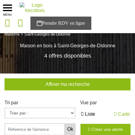
MENU
onces
Accueil
>
Nos maisons
>
Nouvelle Aquitaine
>
Charente-
Maritime
>
Saint-Georges-de-Didonne
sons
Maison en bois à Saint-Georges-de-Didonne
es solutions
4 offres disponibles
nces
r Trecobois
Affiner ma recherche
nstruction
Tri par
Vue par
ecter à NESTOR
Liste
Carte
ompte
Créer une alerte