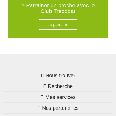
> Parrainer un proche avec le
Club Trecobat
Je parraine
Nous trouver
Recherche
Trouver une agence
Mes services
Nos annonces
Bretagne
Nos partenaires
Mon compte Trecobois
Maison + terrain
Pays de la Loire