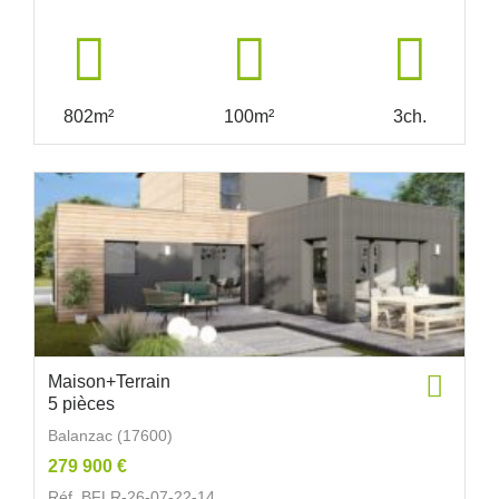
802m²
100m²
3ch.
Maison+Terrain
5 pièces
Balanzac (17600)
279 900 €
Réf. BFLR-26-07-22-14