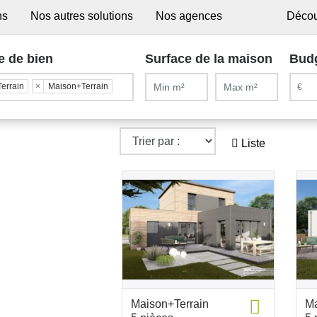
ns
Nos autres solutions
Nos agences
Décou
e de bien
Surface de la maison
Bud
Terrain
×
Maison+Terrain
Liste
Maison+Terrain
Ma