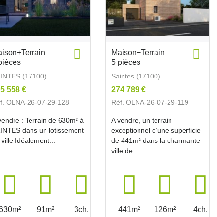
ison+Terrain
Maison+Terrain
pièces
5 pièces
INTES (17100)
Saintes (17100)
5 558 €
274 789 €
f. OLNA-26-07-29-128
Réf. OLNA-26-07-29-119
vendre : Terrain de 630m² à
A vendre, un terrain
INTES dans un lotissement
exceptionnel d’une superficie
 ville Idéalement...
de 441m² dans la charmante
ville de...
630m²
91m²
3ch.
441m²
126m²
4ch.