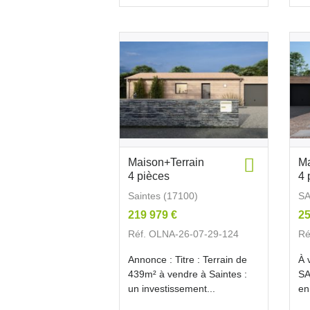
Maison+Terrain
Ma
4 pièces
4 
Saintes (17100)
SA
219 979 €
25
Réf. OLNA-26-07-29-124
Ré
Annonce : Titre : Terrain de
À 
439m² à vendre à Saintes :
SA
un investissement...
en