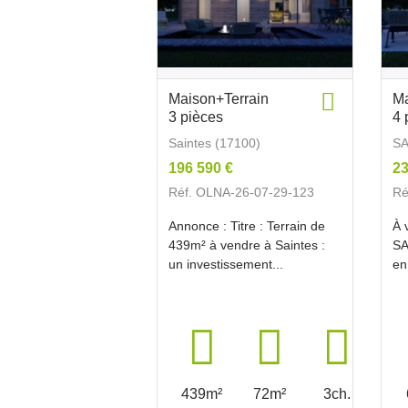
Maison+Terrain
Ma
3 pièces
4 
Saintes (17100)
SA
196 590 €
23
Réf. OLNA-26-07-29-123
Ré
Annonce : Titre : Terrain de
À 
439m² à vendre à Saintes :
SA
un investissement...
en
439m²
72m²
3ch.