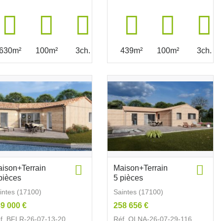
630m²
100m²
3ch.
439m²
100m²
3ch.
ison+Terrain
Maison+Terrain
pièces
5 pièces
intes (17100)
Saintes (17100)
9 000 €
258 656 €
f. BFLR-26-07-13-20
Réf. OLNA-26-07-29-116