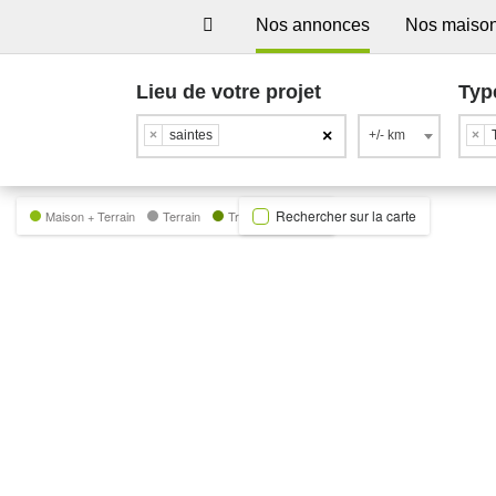
Nos annonces
Nos maiso
Lieu de votre projet
Typ
×
×
saintes
+/- km
×
Rechercher sur la carte
Maison + Terrain
Terrain
Trecobat Green