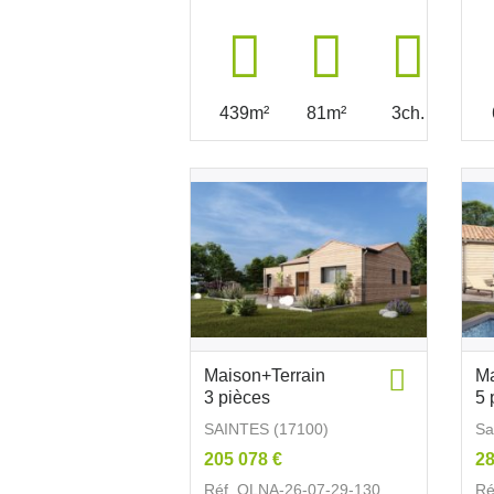
439m²
81m²
3ch.
Maison+Terrain
Ma
3 pièces
5 
SAINTES (17100)
Sa
205 078 €
28
Réf. OLNA-26-07-29-130
Ré