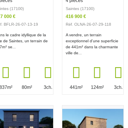
pièces
4 pièces
intes (17100)
Saintes (17100)
7 000 €
416 900 €
f. BFLR-26-07-13-19
Réf. OLNA-26-07-29-118
ns le cadre idyllique de la
A vendre, un terrain
lle de Saintes, un terrain de
exceptionnel d’une superficie
7m² se...
de 441m² dans la charmante
ville de...
837m²
80m²
3ch.
441m²
124m²
3ch.