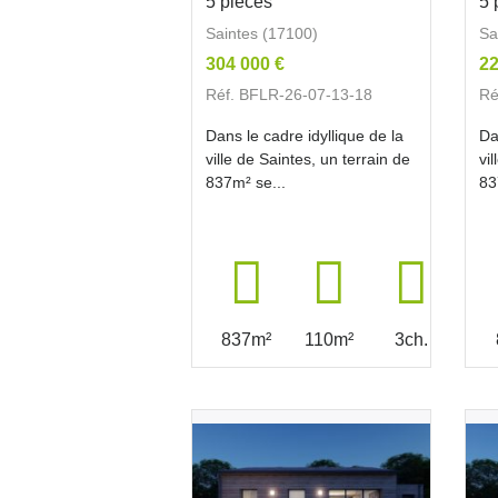
5 pièces
5 
Saintes (17100)
Sa
304 000 €
22
Réf. BFLR-26-07-13-18
Ré
Dans le cadre idyllique de la
Da
ville de Saintes, un terrain de
vi
837m² se...
83
837m²
110m²
3ch.