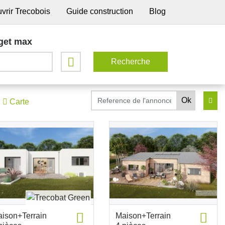
vrir Trecobois
Guide construction
Blog
get max
Carte
ison+Terrain
Maison+Terrain