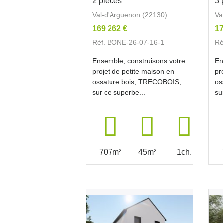
2 pièces
3 
Val-d'Arguenon (22130)
Va
169 262 €
17
Réf. BONE-26-07-16-1
Ré
Ensemble, construisons votre
En
projet de petite maison en
pr
ossature bois, TRECOBOIS,
os
sur ce superbe...
su
707m²
45m²
1ch.