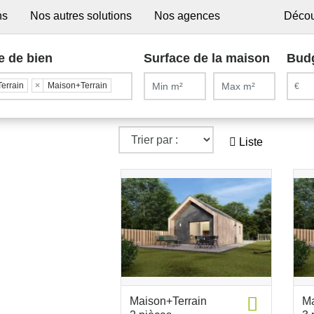
ns
Nos autres solutions
Nos agences
Décou
e de bien
Surface de la maison
Bud
Terrain
×
Maison+Terrain
Liste
Maison+Terrain
Ma