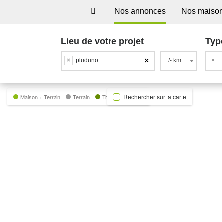
Nos annonces
Nos maiso
Lieu de votre projet
Typ
×
×
pluduno
+/- km
×
Rechercher sur la carte
Maison + Terrain
Terrain
Trecobat Green