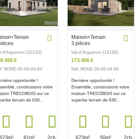
ison+Terrain
Maison+Terrain
pièces
3 pièces
l-d'Arguenon (22130)
Val-d'Arguenon (22130)
8 456 €
173 456 €
f. BONE-26-08-04-84
Réf. BONE-26-08-04-85
rnière opportunité !
Dernière opportunité !
semble, construisons votre
Ensemble, construisons votre
ison TRECOBOIS sur ce
maison TRECOBOIS sur ce
perbe terrain de 630...
superbe terrain de 630...
673m²
61m²
2ch.
673m²
50m²
2ch.