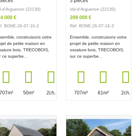
pièces
3 pièces
l-d'Arguenon (22130)
Val-d'Arguenon (22130)
4 000 €
209 000 €
f. BONE-26-07-16-2
Réf. BONE-26-07-16-3
semble, construisons votre
Ensemble, construisons votre
ojet de petite maison en
projet de petite maison en
sature bois, TRECOBOIS,
ossature bois, TRECOBOIS,
r ce superbe...
sur ce superbe...
707m²
50m²
2ch.
707m²
61m²
2ch.