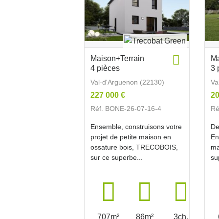
Maison+Terrain
Ma
4 pièces
3 
Val-d'Arguenon (22130)
Va
227 000 €
20
Réf. BONE-26-07-16-4
Ré
Ensemble, construisons votre
De
projet de petite maison en
En
ossature bois, TRECOBOIS,
ma
sur ce superbe...
su
707m²
86m²
3ch.