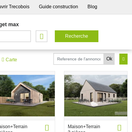
vrir Trecobois
Guide construction
Blog
get max
Carte
ison+Terrain
Maison+Terrain