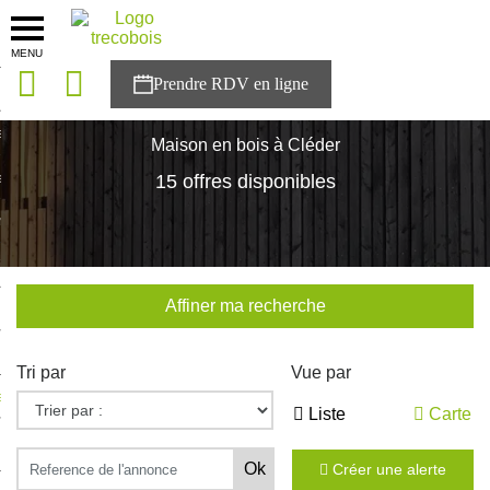
MENU
onces
Accueil
>
Nos maisons
>
Bretagne
>
Finistère
>
Cléder
sons
Maison en bois à Cléder
es solutions
15 offres disponibles
nces
r Trecobois
Affiner ma recherche
nstruction
Tri par
Vue par
ecter à NESTOR
Liste
Carte
ompte
Créer une alerte