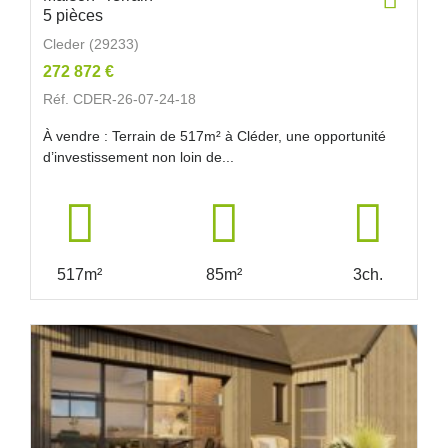
5 pièces
Cleder (29233)
272 872 €
Réf. CDER-26-07-24-18
À vendre : Terrain de 517m² à Cléder, une opportunité
d’investissement non loin de...
517m²
85m²
3ch.