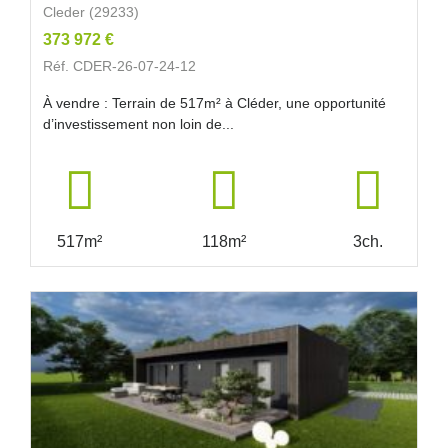
Cleder (29233)
373 972 €
Réf. CDER-26-07-24-12
À vendre : Terrain de 517m² à Cléder, une opportunité
d’investissement non loin de...
517m²
118m²
3ch.