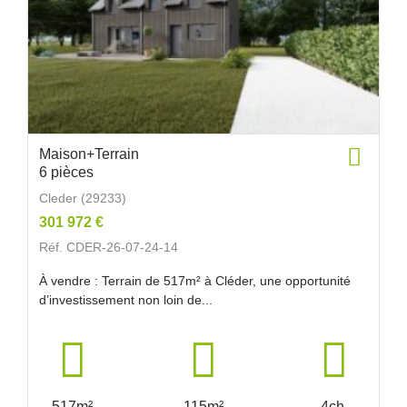
Maison+Terrain
6 pièces
Cleder (29233)
301 972 €
Réf. CDER-26-07-24-14
À vendre : Terrain de 517m² à Cléder, une opportunité
d’investissement non loin de...
517m²
115m²
4ch.