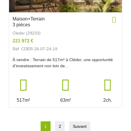
Maison+Terrain
3 pièces
Cleder (29233)
221 972 €
Réf. CDER-26-07-24-19
À vendre : Terrain de 517m² à Cléder, une opportunité
d’investissement non loin de...
517m²
63m²
2ch.
1
2
Suivant