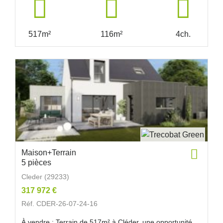
517m²
116m²
4ch.
Maison+Terrain
5 pièces
Cleder (29233)
317 972 €
Réf. CDER-26-07-24-16
À vendre : Terrain de 517m² à Cléder, une opportunité