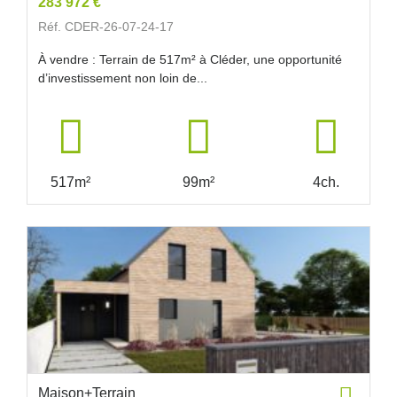
283 972 €
Réf. CDER-26-07-24-17
À vendre : Terrain de 517m² à Cléder, une opportunité
d’investissement non loin de...
517m²
99m²
4ch.
Maison+Terrain