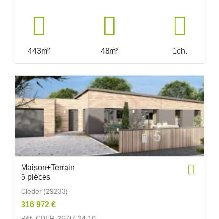
443m²
48m²
1ch.
Maison+Terrain
6 pièces
Cleder (29233)
316 972 €
Réf. CDER-26-07-24-10