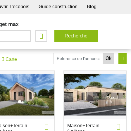
vrir Trecobois
Guide construction
Blog
get max
Carte
ison+Terrain
Maison+Terrain