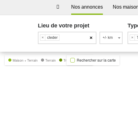
Nos annonces
Nos maiso
Lieu de votre projet
Typ
×
×
cleder
+/- km
×
Rechercher sur la carte
Maison + Terrain
Terrain
Trecobat Green