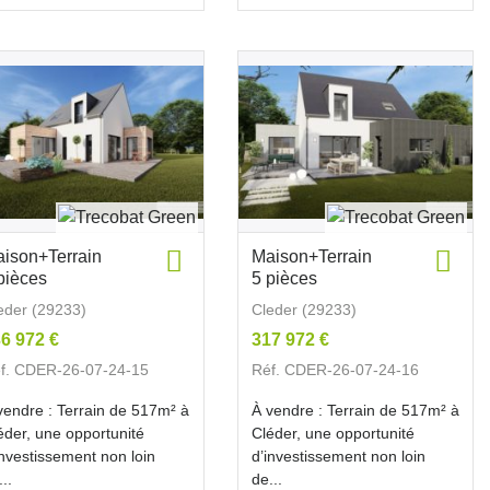
ison+Terrain
Maison+Terrain
pièces
5 pièces
eder (29233)
Cleder (29233)
6 972 €
317 972 €
f. CDER-26-07-24-15
Réf. CDER-26-07-24-16
vendre : Terrain de 517m² à
À vendre : Terrain de 517m² à
éder, une opportunité
Cléder, une opportunité
investissement non loin
d’investissement non loin
...
de...