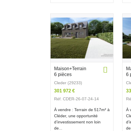
Maison+Terrain
Ma
6 pièces
6 
Cleder (29233)
Cl
301 972 €
33
Réf. CDER-26-07-24-14
Ré
À vendre : Terrain de 517m² à
À 
Cléder, une opportunité
Cl
d’investissement non loin
d’
de...
de