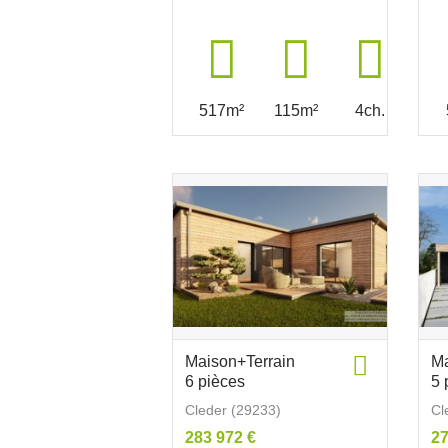
517m²
115m²
4ch.
Maison+Terrain
Ma
6 pièces
5 
Cleder (29233)
Cl
283 972 €
27