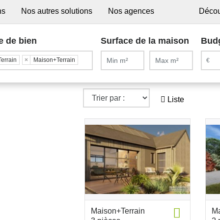
ns
Nos autres solutions
Nos agences
Décou
e de bien
Surface de la maison
Bud
Terrain
×
Maison+Terrain
Liste
Maison+Terrain
Ma