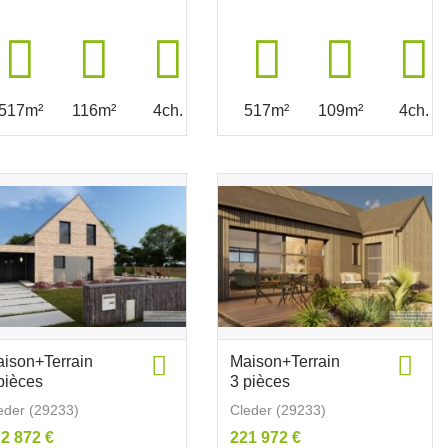
517m²
116m²
4ch.
517m²
109m²
4ch.
ison+Terrain
Maison+Terrain
pièces
3 pièces
eder (29233)
Cleder (29233)
2 872 €
221 972 €