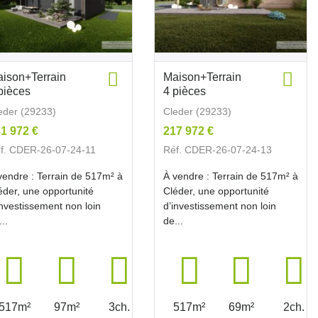
ison+Terrain
Maison+Terrain
pièces
4 pièces
eder (29233)
Cleder (29233)
1 972 €
217 972 €
f. CDER-26-07-24-11
Réf. CDER-26-07-24-13
vendre : Terrain de 517m² à
À vendre : Terrain de 517m² à
éder, une opportunité
Cléder, une opportunité
investissement non loin
d’investissement non loin
...
de...
517m²
97m²
3ch.
517m²
69m²
2ch.