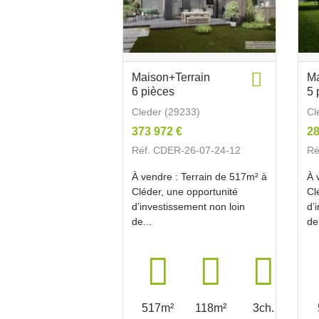
Maison+Terrain
Ma
6 pièces
5 
Cleder (29233)
Cl
373 972 €
28
Réf. CDER-26-07-24-12
Ré
À vendre : Terrain de 517m² à
À 
Cléder, une opportunité
Cl
d’investissement non loin
d’
de...
de
517m²
118m²
3ch.