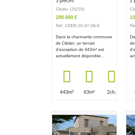
3 pièces
2 
Cleder (29233)
Cl
206 000 €
15
Réf. CDER-26-07-08-8
Ré
Dans la charmante commune
Da
de Cléder, un terrain
de
d’exception de 443m² est
d’
actuellement disponible...
ac
443m²
63m²
2ch.