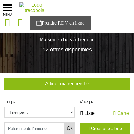
MENU
onces
Accueil
>
Nos maisons
>
Bretagne
>
Finistère
>
Trégunc
sons
Maison en bois à Trégunc
es solutions
12 offres disponibles
nces
r Trecobois
Affiner ma recherche
nstruction
Tri par
Vue par
ecter à NESTOR
Liste
Carte
ompte
Créer une alerte