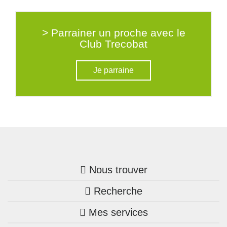
> Parrainer un proche avec le
Club Trecobat
Je parraine
Nous trouver
Recherche
Trouver une agence
Mes services
Nos annonces
Bretagne