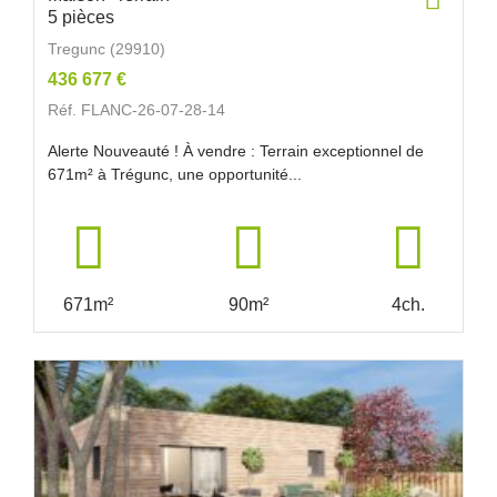
5 pièces
Tregunc (29910)
436 677 €
Réf. FLANC-26-07-28-14
Alerte Nouveauté ! À vendre : Terrain exceptionnel de
671m² à Trégunc, une opportunité...
671m²
90m²
4ch.