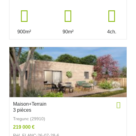
900m²
90m²
4ch.
Maison+Terrain
3 pièces
Tregunc (29910)
219 000 €
Réf. FLANC-26-07-28-6