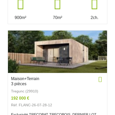
900m²
70m²
2ch.
Maison+Terrain
3 pièces
Tregunc (29910)
192 000 €
Réf. FLANC-26-07-28-12
Exclusivité TRECOBAT TRECOBOIS. DERNIER LOT.