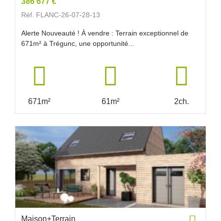
386 677 €
Réf. FLANC-26-07-28-13
Alerte Nouveauté ! À vendre : Terrain exceptionnel de
671m² à Trégunc, une opportunité...
671m²
61m²
2ch.
Maison+Terrain