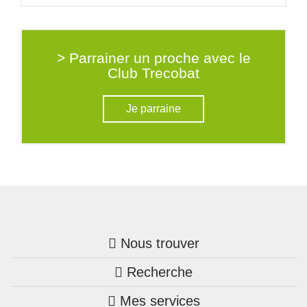
> Parrainer un proche avec le
Club Trecobat
Je parraine
Nous trouver
Recherche
Trouver une agence
Mes services
Nos annonces
Bretagne