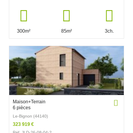
300m²
85m²
3ch.
Maison+Terrain
6 pièces
Le-Bignon (44140)
323 919 €
Réf. JLD-26-08-04-2