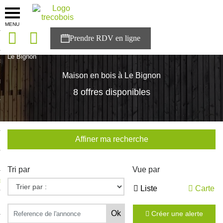
MENU
onces
Accueil
>
Nos maisons
>
Pays de la Loire
>
Loire-Atlantique
>
Le Bignon
sons
Maison en bois à Le Bignon
es solutions
8 offres disponibles
nces
r Trecobois
Affiner ma recherche
nstruction
Tri par
Vue par
ecter à NESTOR
Liste
Carte
ompte
Créer une alerte